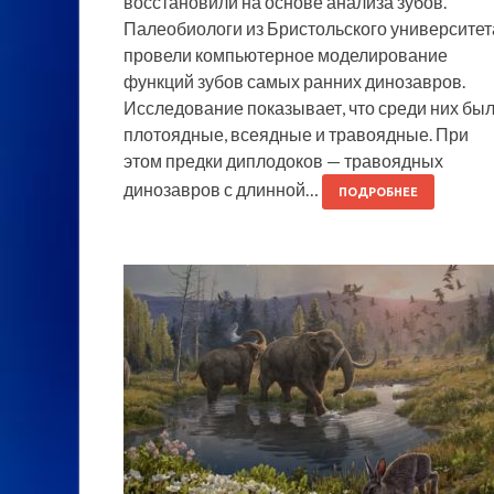
восстановили на основе анализа зубов.
Палеобиологи из Бристольского университет
провели компьютерное моделирование
функций зубов самых ранних динозавров.
Исследование показывает, что среди них бы
плотоядные, всеядные и травоядные. При
этом предки диплодоков — травоядных
динозавров с длинной…
ПОДРОБНЕЕ