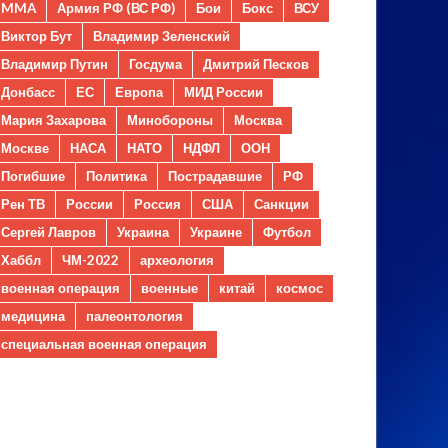
MMA
Армия РФ (ВС РФ)
Бои
Бокс
ВСУ
Виктор Бут
Владимир Зеленский
Владимир Путин
Госдума
Дмитрий Песков
Донбасс
ЕС
Европа
МИД России
Мария Захарова
Минобороны
Москва
Москве
НАСА
НАТО
НДФЛ
ООН
Погибшие
Политика
Пострадавшие
РФ
Рен ТВ
России
Россия
США
Санкции
Сергей Лавров
Украина
Украине
Футбол
Хаббл
ЧМ-2022
археология
военная операция
военные
китай
космос
медицина
палеонтология
специальная военная операция