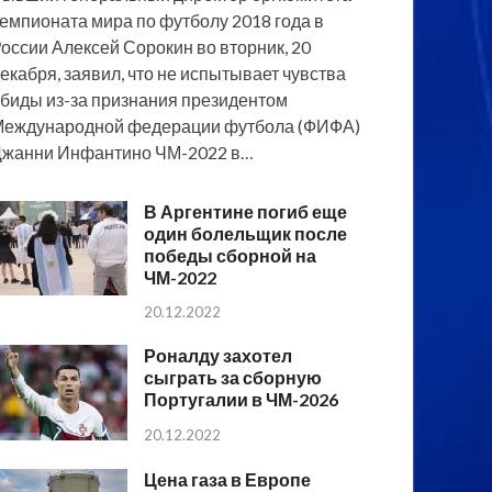
емпионата мира по футболу 2018 года в
оссии Алексей Сорокин во вторник, 20
екабря, заявил, что не испытывает чувства
биды из-за признания президентом
еждународной федерации футбола (ФИФА)
жанни Инфантино ЧМ-2022 в…
В Аргентине погиб еще
один болельщик после
победы сборной на
ЧМ-2022
20.12.2022
Роналду захотел
сыграть за сборную
Португалии в ЧМ-2026
20.12.2022
Цена газа в Европе