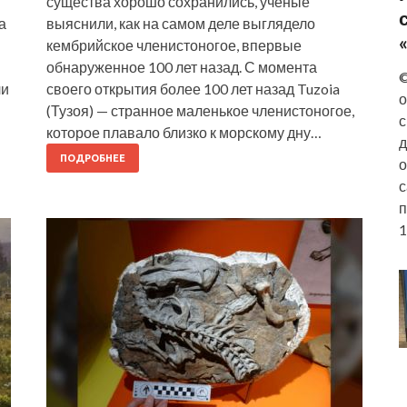
существа хорошо сохранились, ученые
а
выяснили, как на самом деле выглядело
кембрийское членистоногое, впервые
обнаруженное 100 лет назад. С момента
©
ли
своего открытия более 100 лет назад Tuzoia
о
(Тузоя) — странное маленькое членистоногое,
с
которое плавало близко к морскому дну…
д
ПОДРОБНЕЕ
о
с
п
1