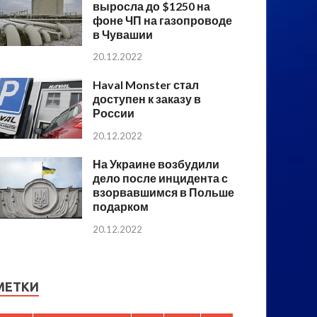
выросла до $1250 на
фоне ЧП на газопроводе
в Чувашии
20.12.2022
Haval Monster стал
доступен к заказу в
России
20.12.2022
На Украине возбудили
дело после инцидента с
взорвавшимся в Польше
подарком
20.12.2022
МЕТКИ