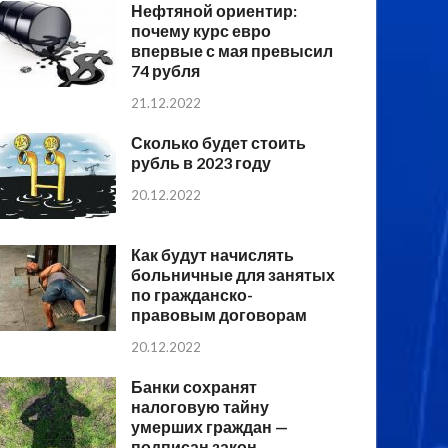
Нефтяной ориентир:
почему курс евро
впервые с мая превысил
74 рубля
21.12.2022
Сколько будет стоить
рубль в 2023 году
20.12.2022
Как будут начислять
больничные для занятых
по гражданско-
правовым договорам
20.12.2022
Банки сохранят
налоговую тайну
умерших граждан —
подписан закон