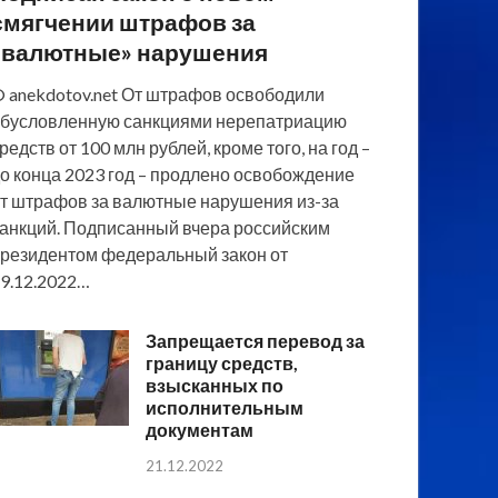
смягчении штрафов за
«валютные» нарушения
 anekdotov.net От штрафов освободили
бусловленную санкциями нерепатриацию
редств от 100 млн рублей, кроме того, на год –
о конца 2023 год – продлено освобождение
т штрафов за валютные нарушения из-за
анкций. Подписанный вчера российским
резидентом федеральный закон от
9.12.2022…
Запрещается перевод за
границу средств,
взысканных по
исполнительным
документам
21.12.2022