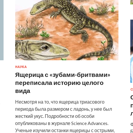
НАУКА
Ящерица с «зубами-бритвами»
переписала историю целого
вида
С
Несмотря на то, что ящерица триасового
периода была размером с ладонь, у нее был
жесткий укус. Подробности об особи
опубликованы в журнале Science Advances.
Ф
Ученые изучили останки ящерицы с острыми,
Б