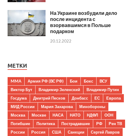
На Украине возбудили дело
после инцидента с
взорвавшимся в Польше
подарком
20.12.2022
МЕТКИ
MMA
Армия РФ (ВС РФ)
Бои
Бокс
ВСУ
Виктор Бут
Владимир Зеленский
Владимир Путин
Госдума
Дмитрий Песков
Донбасс
ЕС
Европа
МИД России
Мария Захарова
Минобороны
Москва
Москве
НАСА
НАТО
НДФЛ
ООН
Погибшие
Политика
Пострадавшие
РФ
Рен ТВ
России
Россия
США
Санкции
Сергей Лавров