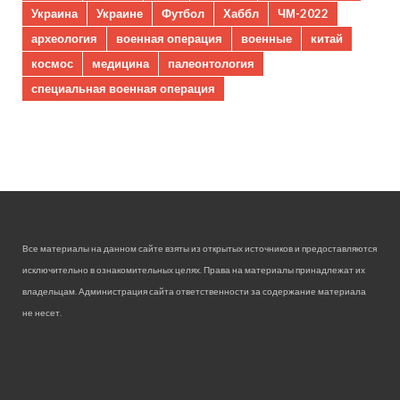
Украина
Украине
Футбол
Хаббл
ЧМ-2022
археология
военная операция
военные
китай
космос
медицина
палеонтология
специальная военная операция
Все материалы на данном сайте взяты из открытых источников и предоставляются
исключительно в ознакомительных целях. Права на материалы принадлежат их
владельцам. Администрация сайта ответственности за содержание материала
не несет.