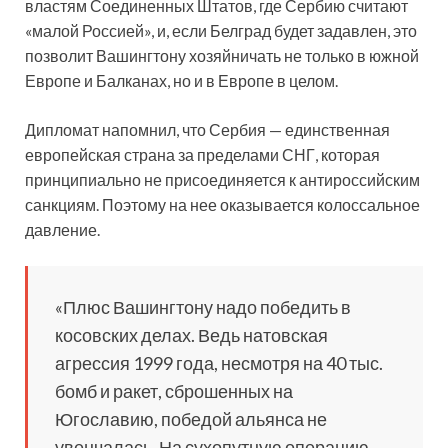
властям Соединенных Штатов, где Сербию считают
«малой Россией», и, если Белград будет задавлен, это
позволит Вашингтону хозяйничать не только в южной
Европе и Балканах, но и в Европе в целом.
Дипломат напомнил, что Сербия — единственная
европейская страна за пределами СНГ, которая
принципиально не присоединяется к антироссийским
санкциям. Поэтому на нее оказывается колоссальное
давление.
«Плюс Вашингтону надо победить в
косовских делах. Ведь натовская
агрессия 1999 года, несмотря на 40 тыс.
бомб и ракет, сброшенных на
Югославию, победой альянса не
увенчалась. На сухопутную операцию