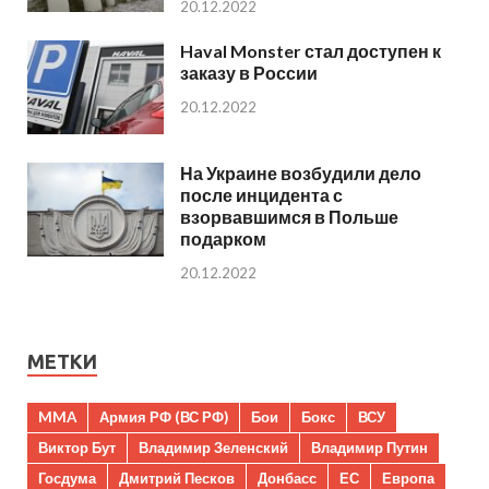
20.12.2022
Haval Monster стал доступен к
заказу в России
20.12.2022
На Украине возбудили дело
после инцидента с
взорвавшимся в Польше
подарком
20.12.2022
МЕТКИ
MMA
Армия РФ (ВС РФ)
Бои
Бокс
ВСУ
Виктор Бут
Владимир Зеленский
Владимир Путин
Госдума
Дмитрий Песков
Донбасс
ЕС
Европа