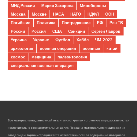
МИД России
Мария Захарова
Минобороны
Москва
Москве
НАСА
НАТО
НДФЛ
ООН
Погибшие
Политика
Пострадавшие
РФ
Рен ТВ
России
Россия
США
Санкции
Сергей Лавров
Украина
Украине
Футбол
Хаббл
ЧМ-2022
археология
военная операция
военные
китай
космос
медицина
палеонтология
специальная военная операция
Все материалы на данном сайте взяты из открытых источников и предоставляются
исключительно в ознакомительных целях. Права на материалы принадлежат их
владельцам. Администрация сайта ответственности за содержание материала