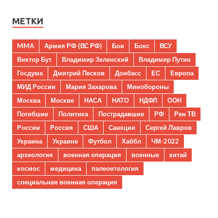
МЕТКИ
MMA
Армия РФ (ВС РФ)
Бои
Бокс
ВСУ
Виктор Бут
Владимир Зеленский
Владимир Путин
Госдума
Дмитрий Песков
Донбасс
ЕС
Европа
МИД России
Мария Захарова
Минобороны
Москва
Москве
НАСА
НАТО
НДФЛ
ООН
Погибшие
Политика
Пострадавшие
РФ
Рен ТВ
России
Россия
США
Санкции
Сергей Лавров
Украина
Украине
Футбол
Хаббл
ЧМ-2022
археология
военная операция
военные
китай
космос
медицина
палеонтология
специальная военная операция