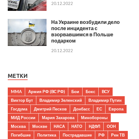
20.12.2022
На Украине возбудили дело
после инцидента с
взорвавшимся в Польше
подарком
20.12.2022
МЕТКИ
MMA
Армия РФ (ВС РФ)
Бои
Бокс
ВСУ
Виктор Бут
Владимир Зеленский
Владимир Путин
Госдума
Дмитрий Песков
Донбасс
ЕС
Европа
МИД России
Мария Захарова
Минобороны
Москва
Москве
НАСА
НАТО
НДФЛ
ООН
Погибшие
Политика
Пострадавшие
РФ
Рен ТВ