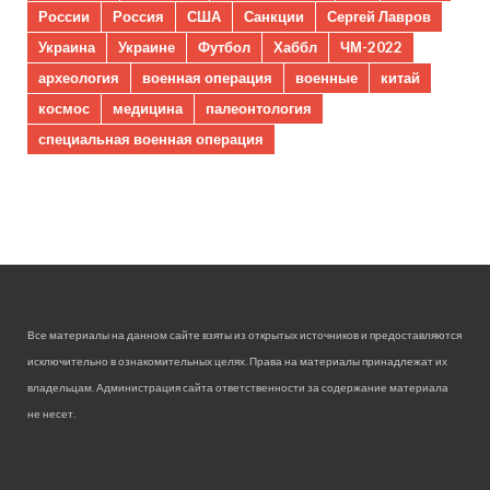
России
Россия
США
Санкции
Сергей Лавров
Украина
Украине
Футбол
Хаббл
ЧМ-2022
археология
военная операция
военные
китай
космос
медицина
палеонтология
специальная военная операция
Все материалы на данном сайте взяты из открытых источников и предоставляются
исключительно в ознакомительных целях. Права на материалы принадлежат их
владельцам. Администрация сайта ответственности за содержание материала
не несет.