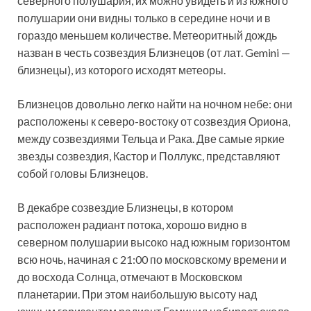
северного полушария, их можно увидеть и из южного
полушарии они видны только в середине ночи и в
гораздо меньшем количестве. Метеоритный дождь
назван в честь созвездия Близнецов (от лат. Gemini —
близнецы), из которого исходят метеоры.
Близнецов довольно легко найти на ночном небе: они
расположены к северо-востоку от созвездия Ориона,
между созвездиями Тельца и Рака. Две самые яркие
звезды созвездия, Кастор и Поллукс, представляют
собой головы Близнецов.
В декабре созвездие Близнецы, в котором
расположен радиант потока, хорошо видно в
северном полушарии высоко над южным горизонтом
всю ночь, начиная с 21:00 по московскому времени и
до восхода Солнца, отмечают в Московском
планетарии. При этом наибольшую высоту над