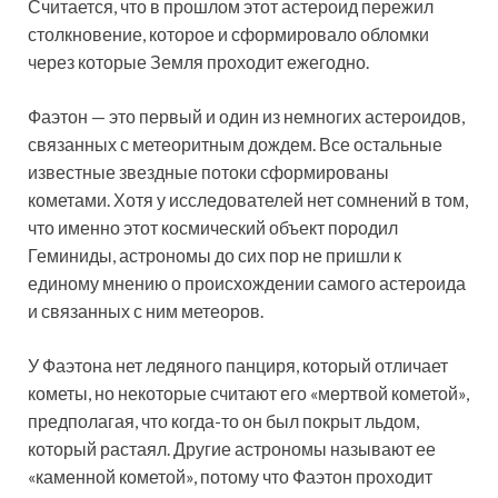
Считается, что в прошлом этот астероид пережил
столкновение, которое и сформировало обломки
через которые Земля проходит ежегодно.
Фаэтон — это первый и один из немногих астероидов,
связанных с метеоритным дождем. Все остальные
известные звездные потоки сформированы
кометами. Хотя у исследователей нет сомнений в том,
что именно этот космический объект породил
Геминиды, астрономы до сих пор не пришли к
единому мнению о происхождении самого астероида
и связанных с ним метеоров.
У Фаэтона нет ледяного панциря, который отличает
кометы, но некоторые считают его «мертвой кометой»,
предполагая, что когда-то он был покрыт льдом,
который растаял. Другие астрономы называют ее
«каменной кометой», потому что Фаэтон проходит