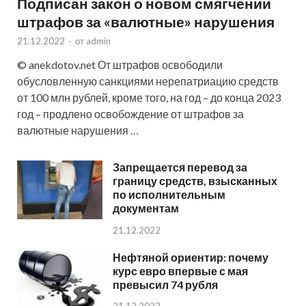
Подписан закон о новом смягчении
штрафов за «валютные» нарушения
21.12.2022
-
от
admin
© anekdotov.net От штрафов освободили
обусловленную санкциями нерепатриацию средств
от 100 млн рублей, кроме того, на год – до конца 2023
год – продлено освобождение от штрафов за
валютные нарушения …
Запрещается перевод за
границу средств, взысканных
по исполнительным
документам
21.12.2022
Нефтяной ориентир: почему
курс евро впервые с мая
превысил 74 рубля