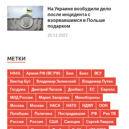
На Украине возбудили дело
после инцидента с
взорвавшимся в Польше
подарком
20.12.2022
МЕТКИ
MMA
Армия РФ (ВС РФ)
Бои
Бокс
ВСУ
Виктор Бут
Владимир Зеленский
Владимир Путин
Госдума
Дмитрий Песков
Донбасс
ЕС
Европа
МИД России
Мария Захарова
Минобороны
Москва
Москве
НАСА
НАТО
НДФЛ
ООН
Погибшие
Политика
Пострадавшие
РФ
Рен ТВ
России
Россия
США
Санкции
Сергей Лавров