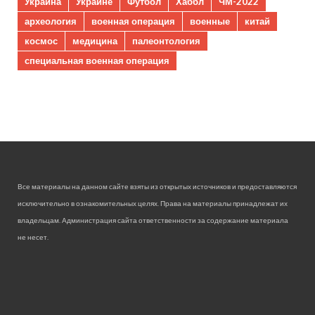
Украина
Украине
Футбол
Хаббл
ЧМ-2022
археология
военная операция
военные
китай
космос
медицина
палеонтология
специальная военная операция
Все материалы на данном сайте взяты из открытых источников и предоставляются
исключительно в ознакомительных целях. Права на материалы принадлежат их
владельцам. Администрация сайта ответственности за содержание материала
не несет.