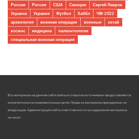
России
Россия
США
Санкции
Сергей Лавров
Украина
Украине
Футбол
Хаббл
ЧМ-2022
археология
военная операция
военные
китай
космос
медицина
палеонтология
специальная военная операция
Все материалы на данном сайте взяты из открытых источников и предоставляются
исключительно в ознакомительных целях. Права на материалы принадлежат их
владельцам. Администрация сайта ответственности за содержание материала
не несет.