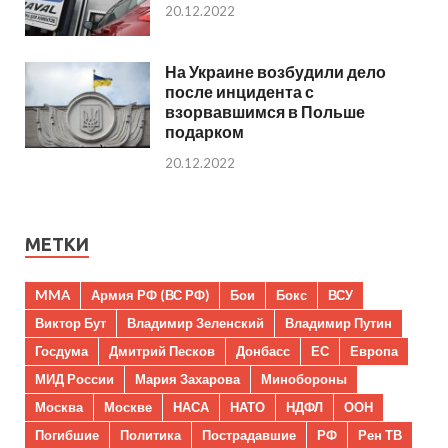
20.12.2022
На Украине возбудили дело
после инцидента с
взорвавшимся в Польше
подарком
20.12.2022
МЕТКИ
MMA
Армия РФ (ВС РФ)
Бои
Бокс
ВСУ
Виктор Бут
Владимир Зеленский
Владимир Путин
Госдума
Дмитрий Песков
Донбасс
ЕС
Европа
МИД России
Мария Захарова
Минобороны
Москва
Москве
НАСА
НАТО
НДФЛ
ООН
Погибшие
Политика
Пострадавшие
РФ
Рен ТВ