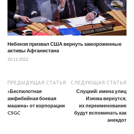
Небензя призвал США вернуть замороженные
активы Афганистана
20.12.2022
ПРЕДЫДУЩАЯ СТАТЬЯ
СЛЕДУЮЩАЯ СТАТЬЯ
«Беспилотная
Слуцкий: имена улиц
амфибийная боевая
Изюма вернутся,
машина» от корпорации
их переименование
CSGC
будут вспоминать как
анекдот