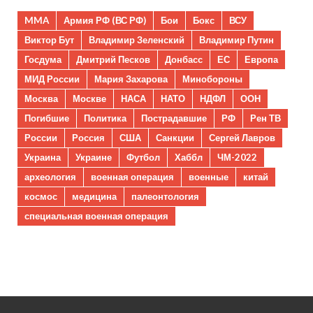
MMA
Армия РФ (ВС РФ)
Бои
Бокс
ВСУ
Виктор Бут
Владимир Зеленский
Владимир Путин
Госдума
Дмитрий Песков
Донбасс
ЕС
Европа
МИД России
Мария Захарова
Минобороны
Москва
Москве
НАСА
НАТО
НДФЛ
ООН
Погибшие
Политика
Пострадавшие
РФ
Рен ТВ
России
Россия
США
Санкции
Сергей Лавров
Украина
Украине
Футбол
Хаббл
ЧМ-2022
археология
военная операция
военные
китай
космос
медицина
палеонтология
специальная военная операция