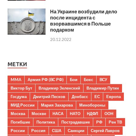
На Украине возбудили дело
после инцидента с
взорвавшимся в Польше
подарком
20.12.2022
МЕТКИ
MMA
Армия РФ (ВС РФ)
Бои
Бокс
ВСУ
Виктор Бут
Владимир Зеленский
Владимир Путин
Госдума
Дмитрий Песков
Донбасс
ЕС
Европа
МИД России
Мария Захарова
Минобороны
Москва
Москве
НАСА
НАТО
НДФЛ
ООН
Погибшие
Политика
Пострадавшие
РФ
Рен ТВ
России
Россия
США
Санкции
Сергей Лавров