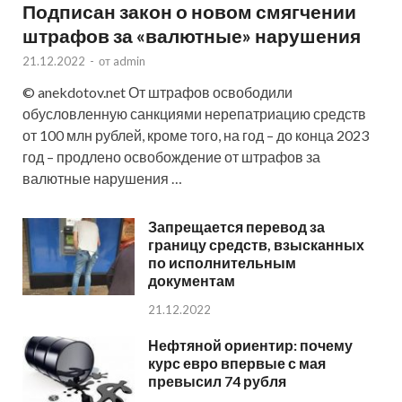
Подписан закон о новом смягчении
штрафов за «валютные» нарушения
21.12.2022
-
от
admin
© anekdotov.net От штрафов освободили
обусловленную санкциями нерепатриацию средств
от 100 млн рублей, кроме того, на год – до конца 2023
год – продлено освобождение от штрафов за
валютные нарушения …
Запрещается перевод за
границу средств, взысканных
по исполнительным
документам
21.12.2022
Нефтяной ориентир: почему
курс евро впервые с мая
превысил 74 рубля