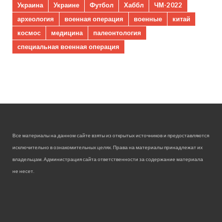
Украина
Украине
Футбол
Хаббл
ЧМ-2022
археология
военная операция
военные
китай
космос
медицина
палеонтология
специальная военная операция
Все материалы на данном сайте взяты из открытых источников и предоставляются
исключительно в ознакомительных целях. Права на материалы принадлежат их
владельцам. Администрация сайта ответственности за содержание материала
не несет.