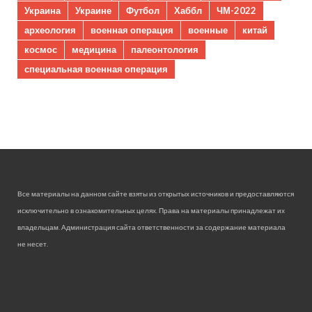
Украина
Украине
Футбол
Хаббл
ЧМ-2022
археология
военная операция
военные
китай
космос
медицина
палеонтология
специальная военная операция
Все материалы на данном сайте взяты из открытых источников и предоставляются
исключительно в ознакомительных целях. Права на материалы принадлежат их
владельцам. Администрация сайта ответственности за содержание материала
не несет.