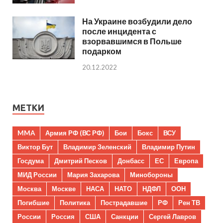
На Украине возбудили дело
после инцидента с
взорвавшимся в Польше
подарком
20.12.2022
МЕТКИ
MMA
Армия РФ (ВС РФ)
Бои
Бокс
ВСУ
Виктор Бут
Владимир Зеленский
Владимир Путин
Госдума
Дмитрий Песков
Донбасс
ЕС
Европа
МИД России
Мария Захарова
Минобороны
Москва
Москве
НАСА
НАТО
НДФЛ
ООН
Погибшие
Политика
Пострадавшие
РФ
Рен ТВ
России
Россия
США
Санкции
Сергей Лавров