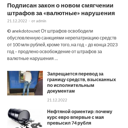
Подписан закон о новом смягчении
штрафов за «валютные» нарушения
21.12.2022
-
от
admin
© anekdotov.net От штрафов освободили
обусловленную санкциями нерепатриацию средств
от 100 млн рублей, кроме того, на год – до конца 2023
год – продлено освобождение от штрафов за
валютные нарушения …
Запрещается перевод за
границу средств, взысканных
по исполнительным
документам
21.12.2022
Нефтяной ориентир: почему
курс евро впервые с мая
превысил 74 рубля