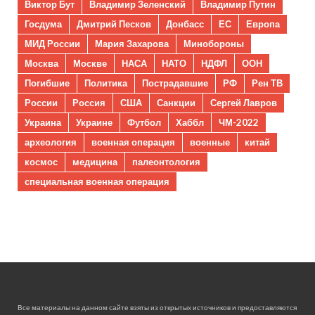
Виктор Бут
Владимир Зеленский
Владимир Путин
Госдума
Дмитрий Песков
Донбасс
ЕС
Европа
МИД России
Мария Захарова
Минобороны
Москва
Москве
НАСА
НАТО
НДФЛ
ООН
Погибшие
Политика
Пострадавшие
РФ
Рен ТВ
России
Россия
США
Санкции
Сергей Лавров
Украина
Украине
Футбол
Хаббл
ЧМ-2022
археология
военная операция
военные
китай
космос
медицина
палеонтология
специальная военная операция
Все материалы на данном сайте взяты из открытых источников и предоставляются