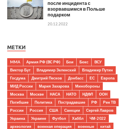
после инцидента с
взорвавшимся в Польше
подарком
20.12.2022
МЕТКИ
MMA
Армия РФ (ВС РФ)
Бои
Бокс
ВСУ
Виктор Бут
Владимир Зеленский
Владимир Путин
Госдума
Дмитрий Песков
Донбасс
ЕС
Европа
МИД России
Мария Захарова
Минобороны
Москва
Москве
НАСА
НАТО
НДФЛ
ООН
Погибшие
Политика
Пострадавшие
РФ
Рен ТВ
России
Россия
США
Санкции
Сергей Лавров
Украина
Украине
Футбол
Хаббл
ЧМ-2022
археология
военная операция
военные
китай