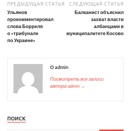
ПРЕДЫДУЩАЯ СТАТЬЯ
СЛЕДУЮЩАЯ СТАТЬЯ
Ульянов
Балканист объяснил
прокомментировал
захват власти
слова Борреля
албанцами в
о «трибунале
муниципалитете Косово
по Украине»
О admin
Посмотреть все записи
автора admin →
ПОИСК