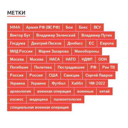
МЕТКИ
MMA
Армия РФ (ВС РФ)
Бои
Бокс
ВСУ
Виктор Бут
Владимир Зеленский
Владимир Путин
Госдума
Дмитрий Песков
Донбасс
ЕС
Европа
МИД России
Мария Захарова
Минобороны
Москва
Москве
НАСА
НАТО
НДФЛ
ООН
Погибшие
Политика
Пострадавшие
РФ
Рен ТВ
России
Россия
США
Санкции
Сергей Лавров
Украина
Украине
Футбол
Хаббл
ЧМ-2022
археология
военная операция
военные
китай
космос
медицина
палеонтология
специальная военная операция