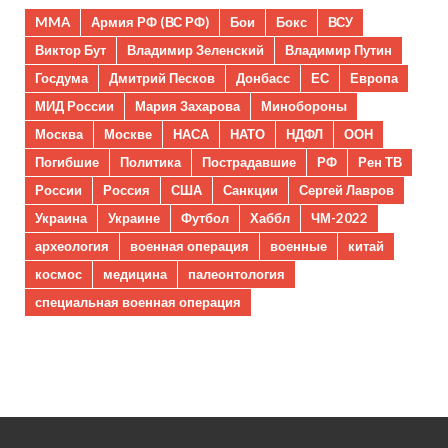
MMA
Армия РФ (ВС РФ)
Бои
Бокс
ВСУ
Виктор Бут
Владимир Зеленский
Владимир Путин
Госдума
Дмитрий Песков
Донбасс
ЕС
Европа
МИД России
Мария Захарова
Минобороны
Москва
Москве
НАСА
НАТО
НДФЛ
ООН
Погибшие
Политика
Пострадавшие
РФ
Рен ТВ
России
Россия
США
Санкции
Сергей Лавров
Украина
Украине
Футбол
Хаббл
ЧМ-2022
археология
военная операция
военные
китай
космос
медицина
палеонтология
специальная военная операция