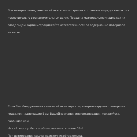
Все материалы на данном сайте взяты из открытых источников и предоставляются
исключительно в ознакомительных целях. Права на материалы принадлежат их
владельцам. Администрация сайта ответственности за содержание материала
не несет.
Если Вы обнаружили на нашем сайте материалы, которые нарушают авторские
права, принадлежащие Вам, Вашей компании или организации, пожалуйста,
сообщите нам.
На сайте могут быть опубликованы материалы 18+!
При цитировании ссылка на источник обязательна.