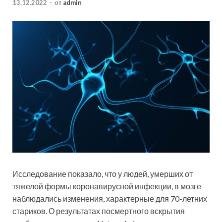
13.12.2022
-
от
admin
Исследование показало, что у людей, умерших от
тяжелой формы коронавирусной инфекции, в мозге
наблюдались изменения, характерные для 70-летних
стариков. О результатах посмертного вскрытия