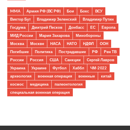
MMA
Армия РФ (ВС РФ)
Бои
Бокс
ВСУ
Виктор Бут
Владимир Зеленский
Владимир Путин
Госдума
Дмитрий Песков
Донбасс
ЕС
Европа
МИД России
Мария Захарова
Минобороны
Москва
Москве
НАСА
НАТО
НДФЛ
ООН
Погибшие
Политика
Пострадавшие
РФ
Рен ТВ
России
Россия
США
Санкции
Сергей Лавров
Украина
Украине
Футбол
Хаббл
ЧМ-2022
археология
военная операция
военные
китай
космос
медицина
палеонтология
специальная военная операция