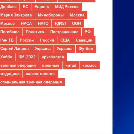
Донбасс
ЕС
Европа
МИД России
Мария Захарова
Минобороны
Москва
Москве
НАСА
НАТО
НДФЛ
ООН
Погибшие
Политика
Пострадавшие
РФ
Рен ТВ
России
Россия
США
Санкции
Сергей Лавров
Украина
Украине
Футбол
Хаббл
ЧМ-2022
археология
военная операция
военные
китай
космос
медицина
палеонтология
специальная военная операция