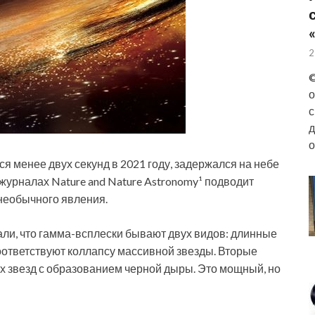
2
©
о
с
д
о
я менее двух секунд в 2021 году, задержался на небе
 журналах Nature and Nature Astronomy¹ подводит
необычного явления.
ли, что гамма-всплески бывают двух видов: длинные
соответствуют коллапсу массивной звезды. Вторые
х звезд с образованием черной дыры. Это мощный, но