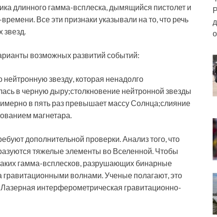
ника длинного гамма-всплеска, дымящийся пистолет и
Р
ремени. Все эти признаки указывали на то, что речь
д
 звезд.
о
варианты возможных развитий событий:
 нейтронную звезду, которая ненадолго
лась в черную дыру;столкновение нейтронной звезды
римерно в пять раз превышает массу Солнца;слияние
зованием магнетара.
ебуют дополнительной проверки. Анализ того, что
 образуются тяжелые элементы во Вселенной. Чтобы
 таких гамма-всплесков, разрушающих бинарные
а гравитационными волнами. Ученые полагают, это
ет Лазерная интерферометрическая гравитационно-