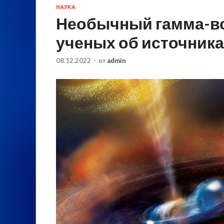
НАУКА
Необычный гамма-вс
ученых об источника
08.12.2022
-
от
admin