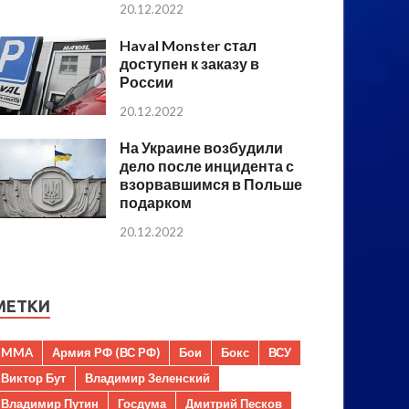
20.12.2022
Haval Monster стал
доступен к заказу в
России
20.12.2022
На Украине возбудили
дело после инцидента с
взорвавшимся в Польше
подарком
20.12.2022
МЕТКИ
MMA
Армия РФ (ВС РФ)
Бои
Бокс
ВСУ
Виктор Бут
Владимир Зеленский
Владимир Путин
Госдума
Дмитрий Песков