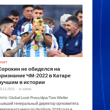
ПОРТ
Сорокин не обиделся на
признание ЧМ-2022 в Катаре
лучшим в истории
0.12.2022
-
от
admin
ото: Global Look Press/dpa/Tom Weller
ывший генеральный директор оргкомитета
емпионата мира по футболу 2018 года в