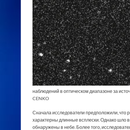
наблюдений в оптическом диапазоне за исто
CENKO
Сначала исследователи предположили, что ре
характерны длинные всплески. Однако шло в
обнаружены в небе. Более того, исследовате