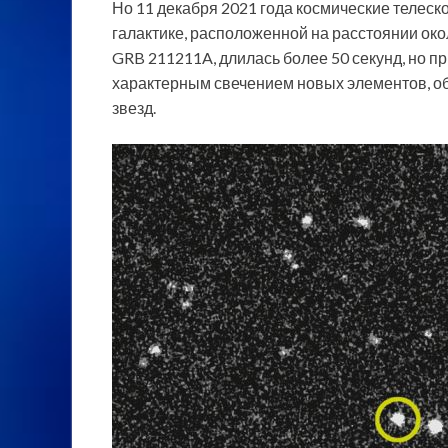
Но 11 декабря 2021 года космические телеск
галактике, расположенной на расстоянии око
GRB 211211A, длилась более 50 секунд, но п
характерным свечением новых элементов, о
звезд.