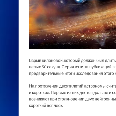
Взрыв килоновой, который должен был длитьс
целых 50 секунд. Серия из пяти публикаций в
предварительные итоги исследования этого 
На протяжении десятилетий астрономы счита
и короткие. Первые из них длятся дольше и 
возникают при столкновении двух нейтронны
короткий всплеск.