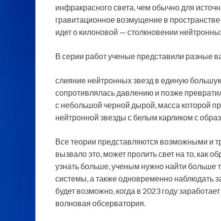
инфракрасного света, чем обычно для источ
гравитационное возмущение в пространстве-в
идет о килоновой — столкновении нейтронных
В серии работ ученые представили разные 
слияние нейтронных звезд в единую большую
сопротивлялась давлению и позже преврати
с небольшой черной дырой, масса которой п
нейтронной звезды с белым карликом с обра
Все теории представляются возможными и тр
вызвало это, может пролить свет на то, как
узнать больше, ученым нужно найти больше
системы, а также одновременно наблюдать з
будет возможно, когда в 2023 году заработа
волновая обсерватория.