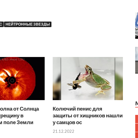
С
НЕЙТРОННЫЕ ЗВЕЗДЫ
олна от Солнца
Колючий пенис для
трещину в
защиты от хищников нашли
м поле Земли
у самцов ос
21.12.2022