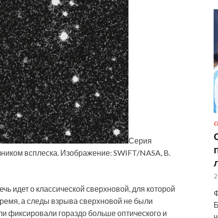
С
Серия
чником всплеска. Изображение: SWIFT/NASA, B.
2
чь идет о классической сверхновой, для которой
Ф
ремя, а следы взрыва сверхновой не были
Б
ли фиксировали гораздо больше оптического и
ч