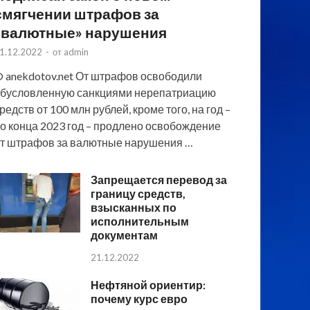
смягчении штрафов за
«валютные» нарушения
1.12.2022
-
от
admin
 anekdotov.net От штрафов освободили
бусловленную санкциями нерепатриацию
редств от 100 млн рублей, кроме того, на год –
о конца 2023 год – продлено освобождение
т штрафов за валютные нарушения …
Запрещается перевод за
границу средств,
взысканных по
исполнительным
документам
21.12.2022
Нефтяной ориентир:
почему курс евро