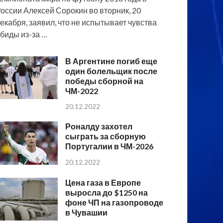
оссии Алексей Сорокин во вторник, 20
екабря, заявил, что не испытывает чувства
биды из-за …
В Аргентине погиб еще
один болельщик после
победы сборной на
ЧМ-2022
20.12.2022
Роналду захотел
сыграть за сборную
Португалии в ЧМ-2026
20.12.2022
Цена газа в Европе
выросла до $1250 на
фоне ЧП на газопроводе
в Чувашии