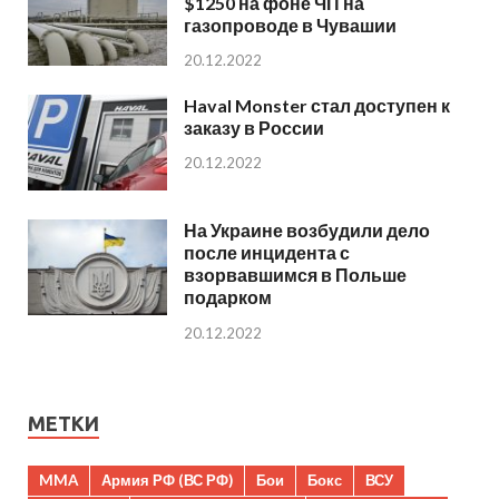
$1250 на фоне ЧП на
газопроводе в Чувашии
20.12.2022
Haval Monster стал доступен к
заказу в России
20.12.2022
На Украине возбудили дело
после инцидента с
взорвавшимся в Польше
подарком
20.12.2022
МЕТКИ
MMA
Армия РФ (ВС РФ)
Бои
Бокс
ВСУ