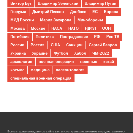
Виктор Бут
Владимир Зеленский
Владимир Путин
Госдума
Дмитрий Песков
Донбасс
ЕС
Европа
МИД России
Мария Захарова
Минобороны
Москва
Москве
НАСА
НАТО
НДФЛ
ООН
Погибшие
Политика
Пострадавшие
РФ
Рен ТВ
России
Россия
США
Санкции
Сергей Лавров
Украина
Украине
Футбол
Хаббл
ЧМ-2022
археология
военная операция
военные
китай
космос
медицина
палеонтология
специальная военная операция
Все материалы на данном сайте взяты из открытых источников и предоставляются