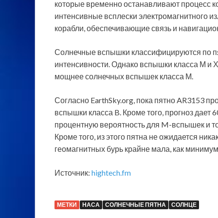
которые временно останавливают процесс ко
интенсивные всплески электромагнитного и
корабли, обеспечивающие связь и навигацио
Солнечные вспышки классифицируются по пят
интенсивности. Однако вспышки класса М и Х
мощнее солнечных вспышек класса М.
Согласно EarthSky.org, пока пятно AR3153 пр
вспышки класса B. Кроме того, прогноз дает 
процентную вероятность для M-вспышек и то
Кроме того, из этого пятна не ожидается ник
геомагнитных бурь крайне мала, как минимум 
Источник:
hightech.fm
МЕТКИ
НАСА
СОЛНЕЧНЫЕ ПЯТНА
СОЛНЦЕ