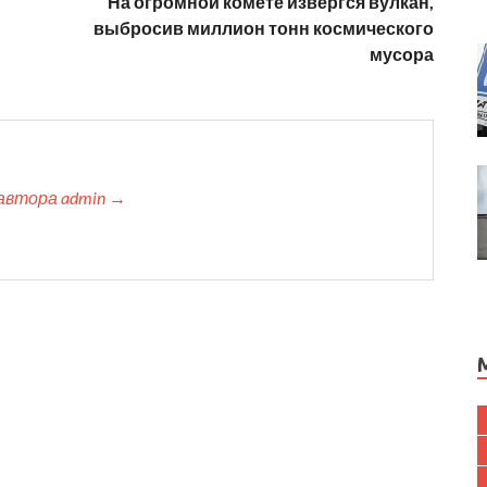
На огромной комете извергся вулкан,
выбросив миллион тонн космического
мусора
автора admin →