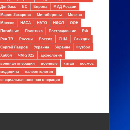
Донбасс
ЕС
Европа
МИД России
Мария Захарова
Минобороны
Москва
Москве
НАСА
НАТО
НДФЛ
ООН
Погибшие
Политика
Пострадавшие
РФ
Рен ТВ
России
Россия
США
Санкции
Сергей Лавров
Украина
Украине
Футбол
Хаббл
ЧМ-2022
археология
военная операция
военные
китай
космос
медицина
палеонтология
специальная военная операция