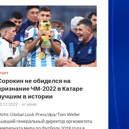
ПОРТ
Сорокин не обиделся на
признание ЧМ-2022 в Катаре
лучшим в истории
0.12.2022
-
от
admin
ото: Global Look Press/dpa/Tom Weller
ывший генеральный директор оргкомитета
емпионата мира по футболу 2018 года в