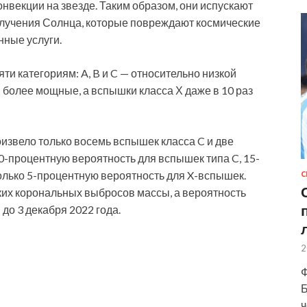
нвекции на звезде. Таким образом, они испускают
злучения Солнца, которые повреждают космические
нные услуги.
и категориям: A, B и C — относительно низкой
 более мощные, а вспышки класса Х даже в 10 раз
оизвело только восемь вспышек класса C и две
60-процентную вероятность для вспышек типа C, 15-
лько 5-процентную вероятность для X-вспышек.
С
аких корональных выбросов массы, а вероятность
до 3 декабря 2022 года.
2
Ф
Б
ч