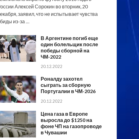
оссии Алексей Сорокин во вторник, 20
екабря, заявил, что не испытывает чувства
биды из-за …
В Аргентине погиб еще
один болельщик после
победы сборной на
ЧМ-2022
20.12.2022
Роналду захотел
сыграть за сборную
Португалии в ЧМ-2026
20.12.2022
Цена газа в Европе
выросла до $1250 на
фоне ЧП на газопроводе
в Чувашии