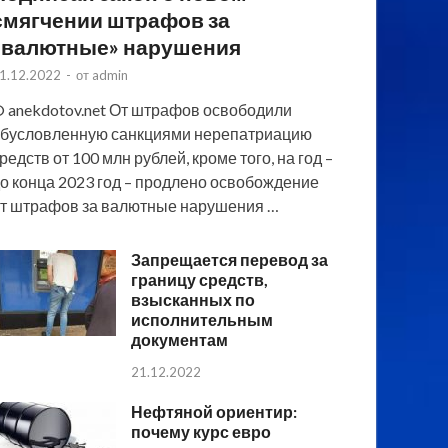
смягчении штрафов за
«валютные» нарушения
1.12.2022
-
от
admin
 anekdotov.net От штрафов освободили
бусловленную санкциями нерепатриацию
редств от 100 млн рублей, кроме того, на год –
о конца 2023 год – продлено освобождение
т штрафов за валютные нарушения …
Запрещается перевод за
границу средств,
взысканных по
исполнительным
документам
21.12.2022
Нефтяной ориентир:
почему курс евро