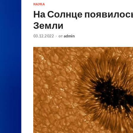
НАУКА
На Солнце появилось
Земли
03.12.2022
-
от
admin