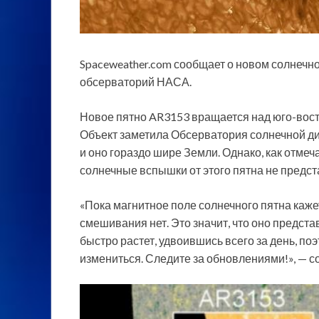
Spaceweather.com сообщает о новом солнечном
обсерваторий НАСА.
Новое пятно AR3153 вращается над юго-вост
Объект заметила Обсерватория солнечной дин
и оно гораздо шире Земли. Однако, как отмеч
солнечные вспышки от этого пятна не предст
«Пока магнитное поле солнечного пятна каже
смешивания нет. Это значит, что оно предст
быстро растет, удвоившись всего за день, по
измениться. Следите за обновлениями!», — с