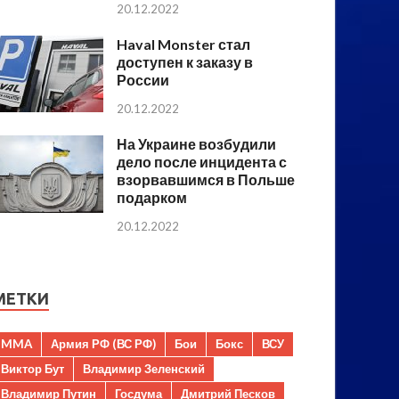
20.12.2022
Haval Monster стал
доступен к заказу в
России
20.12.2022
На Украине возбудили
дело после инцидента с
взорвавшимся в Польше
подарком
20.12.2022
МЕТКИ
MMA
Армия РФ (ВС РФ)
Бои
Бокс
ВСУ
Виктор Бут
Владимир Зеленский
Владимир Путин
Госдума
Дмитрий Песков