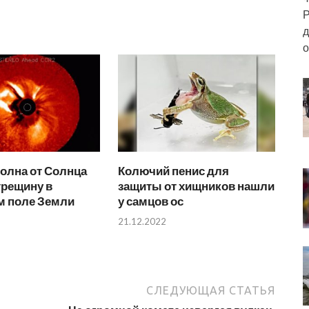
Р
д
о
олна от Солнца
Колючий пенис для
трещину в
защиты от хищников нашли
м поле Земли
у самцов ос
21.12.2022
СЛЕДУЮЩАЯ СТАТЬЯ