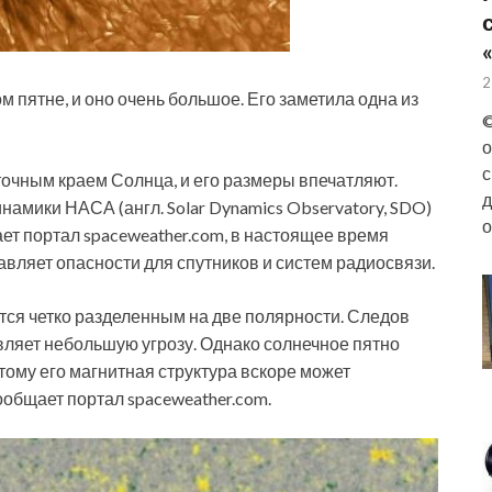
2
 пятне, и оно очень большое. Его заметила одна из
©
о
с
очным краем Солнца, и его размеры впечатляют.
д
амики НАСА (англ. Solar Dynamics Observatory, SDO)
о
ает портал spaceweather.com, в настоящее время
авляет опасности для спутников и систем радиосвязи.
тся четко разделенным на две полярности. Следов
авляет небольшую угрозу. Однако солнечное пятно
этому его магнитная структура вскоре может
ообщает портал spaceweather.com.