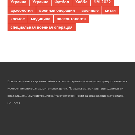
Украина
Украине
Футбол
Хаббл
ЧМ-2022
археология
военная операция
военные
китай
космос
медицина
палеонтология
специальная военная операция
Все материалы на данном сайте взяты из открытых источников и предоставляются
исключительно в ознакомительных целях. Права на материалы принадлежат их
владельцам. Администрация сайта ответственности за содержание материала
не несет.