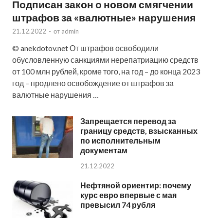
Подписан закон о новом смягчении
штрафов за «валютные» нарушения
21.12.2022
-
от
admin
© anekdotov.net От штрафов освободили
обусловленную санкциями нерепатриацию средств
от 100 млн рублей, кроме того, на год – до конца 2023
год – продлено освобождение от штрафов за
валютные нарушения …
Запрещается перевод за
границу средств, взысканных
по исполнительным
документам
21.12.2022
Нефтяной ориентир: почему
курс евро впервые с мая
превысил 74 рубля