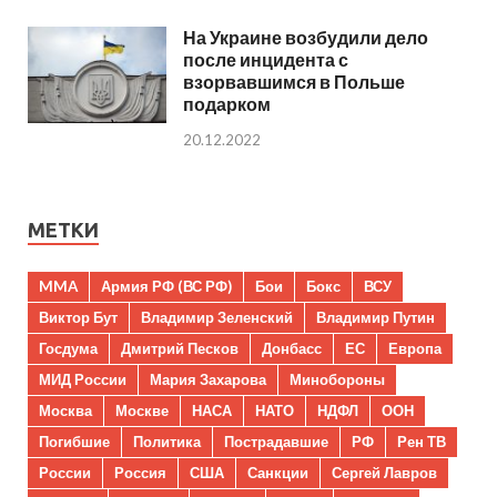
На Украине возбудили дело
после инцидента с
взорвавшимся в Польше
подарком
20.12.2022
МЕТКИ
MMA
Армия РФ (ВС РФ)
Бои
Бокс
ВСУ
Виктор Бут
Владимир Зеленский
Владимир Путин
Госдума
Дмитрий Песков
Донбасс
ЕС
Европа
МИД России
Мария Захарова
Минобороны
Москва
Москве
НАСА
НАТО
НДФЛ
ООН
Погибшие
Политика
Пострадавшие
РФ
Рен ТВ
России
Россия
США
Санкции
Сергей Лавров