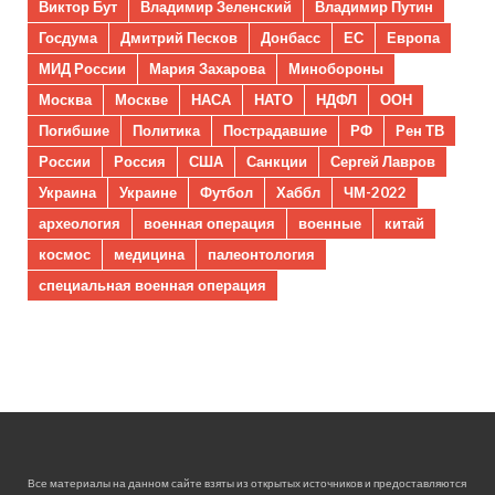
Виктор Бут
Владимир Зеленский
Владимир Путин
Госдума
Дмитрий Песков
Донбасс
ЕС
Европа
МИД России
Мария Захарова
Минобороны
Москва
Москве
НАСА
НАТО
НДФЛ
ООН
Погибшие
Политика
Пострадавшие
РФ
Рен ТВ
России
Россия
США
Санкции
Сергей Лавров
Украина
Украине
Футбол
Хаббл
ЧМ-2022
археология
военная операция
военные
китай
космос
медицина
палеонтология
специальная военная операция
Все материалы на данном сайте взяты из открытых источников и предоставляются