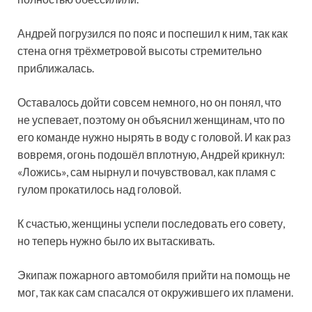
Андрей погрузился по пояс и поспешил к ним, так как
стена огня трёхметровой высоты стремительно
приближалась.
Оставалось дойти совсем немного, но он понял, что
не успевает, поэтому он объяснил женщинам, что по
его команде нужно нырять в воду с головой. И как раз
вовремя, огонь подошёл вплотную, Андрей крикнул:
«Ложись», сам нырнул и почувствовал, как пламя с
гулом прокатилось над головой.
К счастью, женщины успели последовать его совету,
но теперь нужно было их вытаскивать.
Экипаж пожарного автомобиля прийти на помощь не
мог, так как сам спасался от окружившего их пламени.