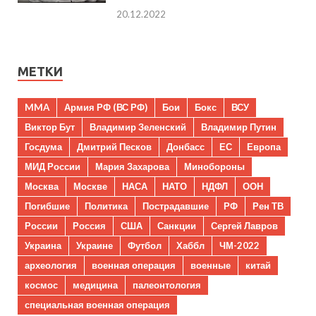
20.12.2022
МЕТКИ
MMA
Армия РФ (ВС РФ)
Бои
Бокс
ВСУ
Виктор Бут
Владимир Зеленский
Владимир Путин
Госдума
Дмитрий Песков
Донбасс
ЕС
Европа
МИД России
Мария Захарова
Минобороны
Москва
Москве
НАСА
НАТО
НДФЛ
ООН
Погибшие
Политика
Пострадавшие
РФ
Рен ТВ
России
Россия
США
Санкции
Сергей Лавров
Украина
Украине
Футбол
Хаббл
ЧМ-2022
археология
военная операция
военные
китай
космос
медицина
палеонтология
специальная военная операция