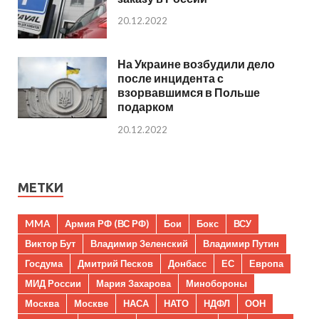
20.12.2022
На Украине возбудили дело
после инцидента с
взорвавшимся в Польше
подарком
20.12.2022
МЕТКИ
MMA
Армия РФ (ВС РФ)
Бои
Бокс
ВСУ
Виктор Бут
Владимир Зеленский
Владимир Путин
Госдума
Дмитрий Песков
Донбасс
ЕС
Европа
МИД России
Мария Захарова
Минобороны
Москва
Москве
НАСА
НАТО
НДФЛ
ООН