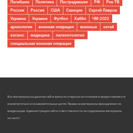
Погибшие
Политика
Пострадавшие
РФ
Рен ТВ
России
Россия
США
Санкции
Сергей Лавров
Украина
Украине
Футбол
Хаббл
ЧМ-2022
археология
военная операция
военные
китай
космос
медицина
палеонтология
специальная военная операция
Все материалы на данном сайте взяты из открытых источников и предоставляются
исключительно в ознакомительных целях. Права на материалы принадлежат их
владельцам. Администрация сайта ответственности за содержание материала
не несет.