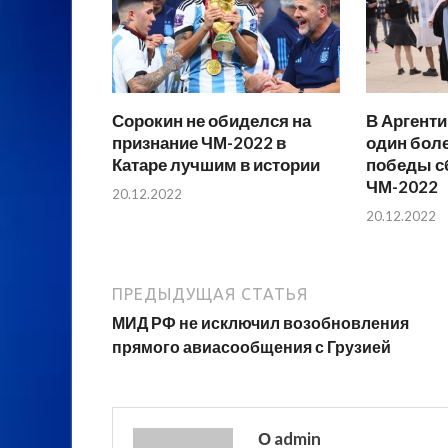
Сорокин не обиделся на
В Аргенти
признание ЧМ-2022 в
один бол
Катаре лучшим в истории
победы с
ЧМ-2022
20.12.2022
20.12.2022
ПРЕДЫДУЩАЯ СТАТЬЯ
МИД РФ не исключил возобновления
прямого авиасообщения с Грузией
О admin