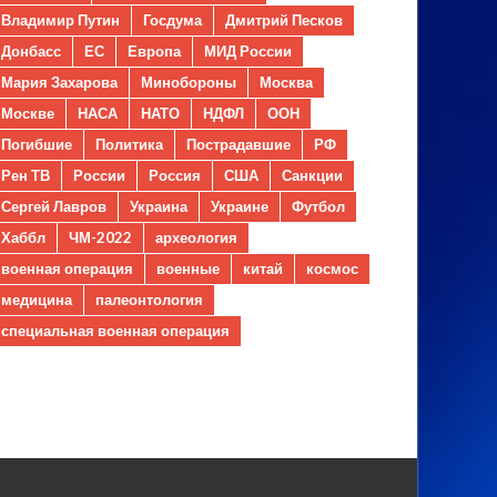
Владимир Путин
Госдума
Дмитрий Песков
Донбасс
ЕС
Европа
МИД России
Мария Захарова
Минобороны
Москва
Москве
НАСА
НАТО
НДФЛ
ООН
Погибшие
Политика
Пострадавшие
РФ
Рен ТВ
России
Россия
США
Санкции
Сергей Лавров
Украина
Украине
Футбол
Хаббл
ЧМ-2022
археология
военная операция
военные
китай
космос
медицина
палеонтология
специальная военная операция