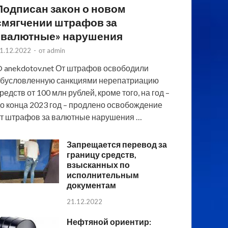
Подписан закон о новом
смягчении штрафов за
«валютные» нарушения
1.12.2022
-
от
admin
 anekdotov.net От штрафов освободили
бусловленную санкциями нерепатриацию
редств от 100 млн рублей, кроме того, на год –
о конца 2023 год – продлено освобождение
т штрафов за валютные нарушения …
Запрещается перевод за
границу средств,
взысканных по
исполнительным
документам
21.12.2022
Нефтяной ориентир: