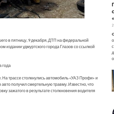
2
©
его в пятницу, 9 декабря, ДТП на федеральной
о
с
ном издании удмуртского города Глазов со ссылкой
д
о
а года
 На трассе столкнулись автомобиль «УАЗ Профи» и
о авто получил смертельную травму. Известно, что
вку зажатого в результате столкновения водителя