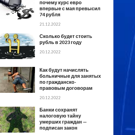
почему курс евро
впервые с мая превысил
74 рубля
21.12.2022
Сколько будет стоить
рубль в 2023 году
20.12.2022
Как будут начислять
больничные для занятых
по гражданско-
правовым договорам
20.12.2022
Банки сохранят
налоговую тайну
умерших граждан —
подписан закон