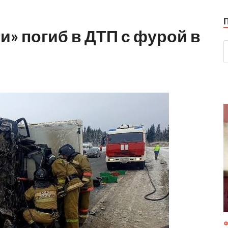
» погиб в ДТП с фурой в
Ф