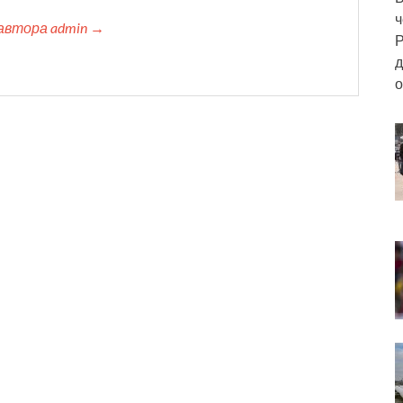
ч
автора admin →
Р
д
о