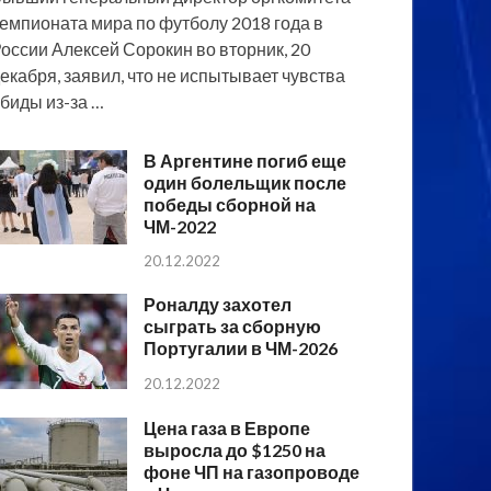
емпионата мира по футболу 2018 года в
оссии Алексей Сорокин во вторник, 20
екабря, заявил, что не испытывает чувства
биды из-за …
В Аргентине погиб еще
один болельщик после
победы сборной на
ЧМ-2022
20.12.2022
Роналду захотел
сыграть за сборную
Португалии в ЧМ-2026
20.12.2022
Цена газа в Европе
выросла до $1250 на
фоне ЧП на газопроводе