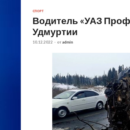
СПОРТ
Водитель «УАЗ Профи
Удмуртии
10.12.2022
-
от
admin