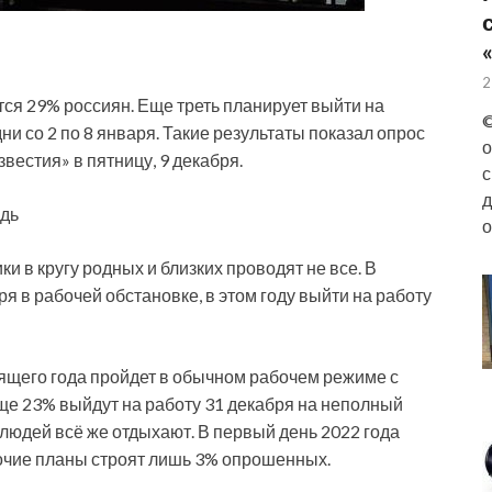
2
ся 29% россиян. Еще треть планирует выйти на
©
ни со 2 по 8 января. Такие результаты показал опрос
о
вестия» в пятницу, 9 декабря.
с
д
едь
о
и в кругу родных и близких проводят не все. В
я в рабочей обстановке, в этом году выйти на работу
ящего года пройдет в обычном рабочем режиме с
ще 23% выйдут на работу 31 декабря на неполный
людей всё же отдыхают. В первый день 2022 года
бочие планы строят лишь 3% опрошенных.