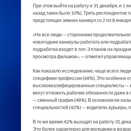
При этом выйти на работу и 31 декабря, и 1 
назад таких было 10%). Треть респондентов 
предстоящих зимних каникул со 2 по 8 января
«Не все люди — сторонники продолжительног
новогодние каникулы работать или подрабат
подработка входят в топ-3 планов на праздни
просмотра фильмов», — отметил управляющи
Как показало исследование, чаще всего люди 
специфики профессии (68%). Это особенно о
высококвалифицированные специалисты — вра
могут отложить рабочие обязанности даже в
— сменный график (48%). В основном ее наз
специальностей (42%) — водители, курьеры, 
В то же время 42% выходят на работу 31 дек
Это более характерно для молодежи в возрас