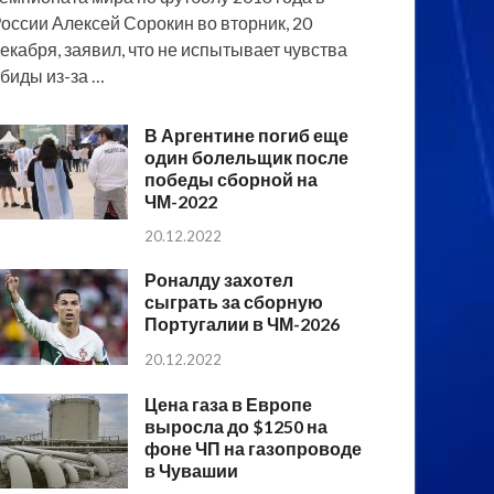
оссии Алексей Сорокин во вторник, 20
екабря, заявил, что не испытывает чувства
биды из-за …
В Аргентине погиб еще
один болельщик после
победы сборной на
ЧМ-2022
20.12.2022
Роналду захотел
сыграть за сборную
Португалии в ЧМ-2026
20.12.2022
Цена газа в Европе
выросла до $1250 на
фоне ЧП на газопроводе
в Чувашии