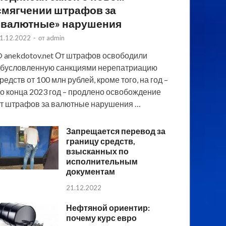
смягчении штрафов за
«валютные» нарушения
1.12.2022
-
от
admin
 anekdotov.net От штрафов освободили
бусловленную санкциями нерепатриацию
редств от 100 млн рублей, кроме того, на год –
о конца 2023 год – продлено освобождение
т штрафов за валютные нарушения …
Запрещается перевод за
границу средств,
взысканных по
исполнительным
документам
21.12.2022
Нефтяной ориентир:
почему курс евро