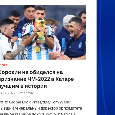
ПОРТ
Сорокин не обиделся на
признание ЧМ-2022 в Катаре
лучшим в истории
0.12.2022
-
от
admin
ото: Global Look Press/dpa/Tom Weller
ывший генеральный директор оргкомитета
емпионата мира по футболу 2018 года в