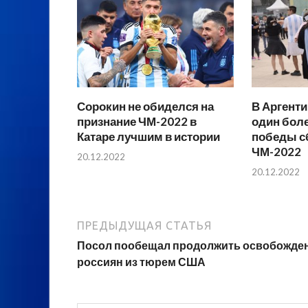
Сорокин не обиделся на
В Аргенти
признание ЧМ-2022 в
один бол
Катаре лучшим в истории
победы с
ЧМ-2022
20.12.2022
20.12.2022
ПРЕДЫДУЩАЯ СТАТЬЯ
Посол пообещал продолжить освобожде
россиян из тюрем США