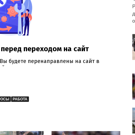
Р
д
о
РОСЫ
РАБОТА