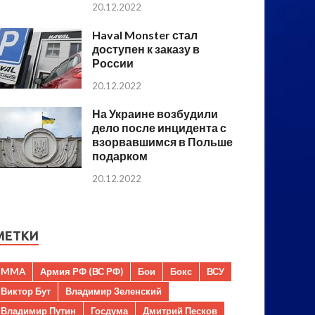
20.12.2022
Haval Monster стал
доступен к заказу в
России
20.12.2022
На Украине возбудили
дело после инцидента с
взорвавшимся в Польше
подарком
20.12.2022
МЕТКИ
MMA
Армия РФ (ВС РФ)
Бои
Бокс
ВСУ
Виктор Бут
Владимир Зеленский
Владимир Путин
Госдума
Дмитрий Песков