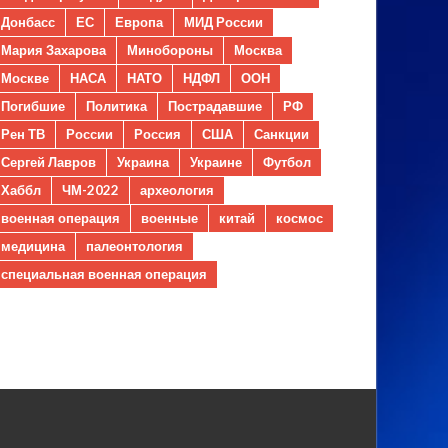
Донбасс
ЕС
Европа
МИД России
Мария Захарова
Минобороны
Москва
Москве
НАСА
НАТО
НДФЛ
ООН
Погибшие
Политика
Пострадавшие
РФ
Рен ТВ
России
Россия
США
Санкции
Сергей Лавров
Украина
Украине
Футбол
Хаббл
ЧМ-2022
археология
военная операция
военные
китай
космос
медицина
палеонтология
специальная военная операция