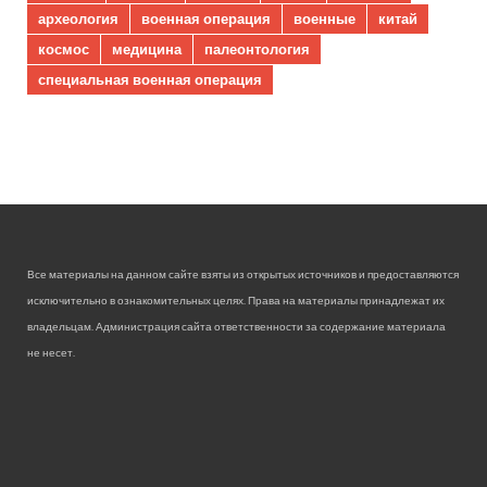
археология
военная операция
военные
китай
космос
медицина
палеонтология
специальная военная операция
Все материалы на данном сайте взяты из открытых источников и предоставляются
исключительно в ознакомительных целях. Права на материалы принадлежат их
владельцам. Администрация сайта ответственности за содержание материала
не несет.