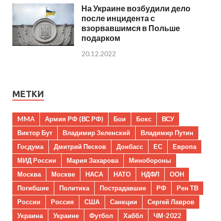
На Украине возбудили дело
после инцидента с
взорвавшимся в Польше
подарком
20.12.2022
МЕТКИ
MMA
Армия РФ (ВС РФ)
Бои
Бокс
ВСУ
Виктор Бут
Владимир Зеленский
Владимир Путин
Госдума
Дмитрий Песков
Донбасс
ЕС
Европа
МИД России
Мария Захарова
Минобороны
Москва
Москве
НАСА
НАТО
НДФЛ
ООН
Погибшие
Политика
Пострадавшие
РФ
Рен ТВ
России
Россия
США
Санкции
Сергей Лавров
Украина
Украине
Футбол
Хаббл
ЧМ-2022