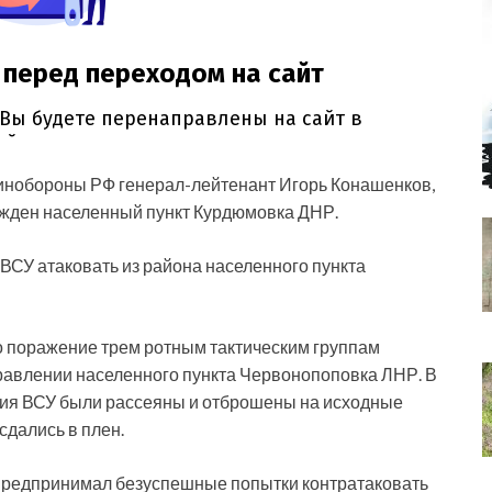
инобороны РФ генерал-лейтенант Игорь Конашенков,
жден населенный пункт Курдюмовка ДНР.
ВСУ атаковать из района населенного пункта
 поражение трем ротным тактическим группам
равлении населенного пункта Червонопоповка ЛНР. В
ния ВСУ были рассеяны и отброшены на исходные
дались в плен.
предпринимал безуспешные попытки контратаковать