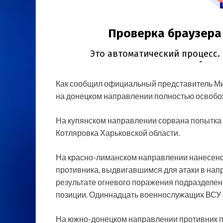
Как сообщил официальный представитель М
на донецком направлении полностью освобо
На купянском направлении сорвана попытка 
Котляровка Харьковской области.
На красно-лиманском направлении нанесено
противника, выдвигавшимся для атаки в нап
результате огневого поражения подразделе
позиции. Одиннадцать военнослужащих ВСУ с
На южно-донецком направлении противник 