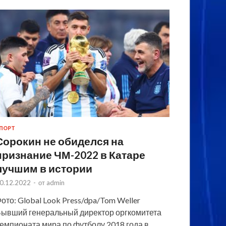
ПОРТ
Сорокин не обиделся на
признание ЧМ-2022 в Катаре
лучшим в истории
0.12.2022
-
от
admin
ото: Global Look Press/dpa/Tom Weller
ывший генеральный директор оргкомитета
емпионата мира по футболу 2018 года в