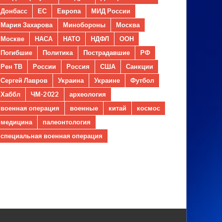
Донбасс
ЕС
Европа
МИД России
Мария Захарова
Минобороны
Москва
Москве
НАСА
НАТО
НДФЛ
ООН
Погибшие
Политика
Пострадавшие
РФ
Рен ТВ
России
Россия
США
Санкции
Сергей Лавров
Украина
Украине
Футбол
Хаббл
ЧМ-2022
археология
военная операция
военные
китай
космос
медицина
палеонтология
специальная военная операция