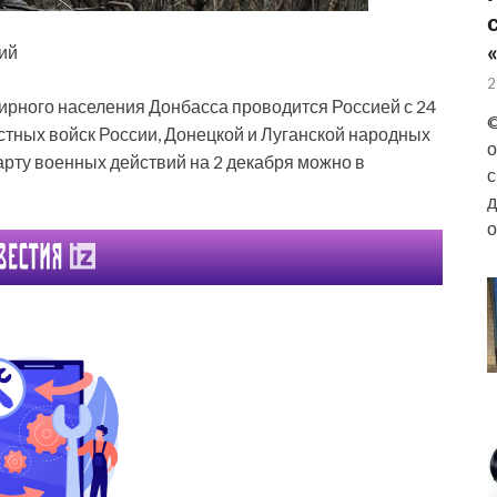
ий
2
рного населения Донбасса проводится Россией с 24
©
тных войск России, Донецкой и Луганской народных
о
карту военных действий на 2 декабря можно в
с
д
о