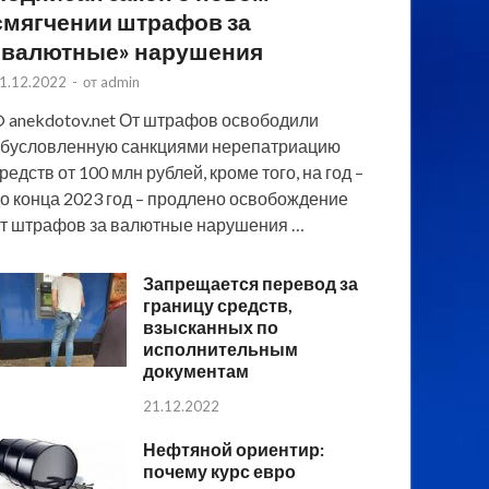
смягчении штрафов за
«валютные» нарушения
1.12.2022
-
от
admin
 anekdotov.net От штрафов освободили
бусловленную санкциями нерепатриацию
редств от 100 млн рублей, кроме того, на год –
о конца 2023 год – продлено освобождение
т штрафов за валютные нарушения …
Запрещается перевод за
границу средств,
взысканных по
исполнительным
документам
21.12.2022
Нефтяной ориентир:
почему курс евро