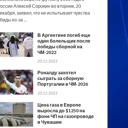
оссии Алексей Сорокин во вторник, 20
екабря, заявил, что не испытывает чувства
биды из-за …
В Аргентине погиб еще
один болельщик после
победы сборной на
ЧМ-2022
20.12.2022
Роналду захотел
сыграть за сборную
Португалии в ЧМ-2026
20.12.2022
Цена газа в Европе
выросла до $1250 на
фоне ЧП на газопроводе
в Чувашии