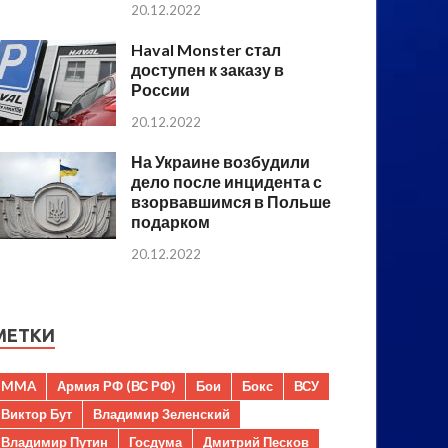
20.12.2022
Haval Monster стал
доступен к заказу в
России
20.12.2022
На Украине возбудили
дело после инцидента с
взорвавшимся в Польше
подарком
20.12.2022
МЕТКИ
MMA
Армия РФ (ВС РФ)
Бои
Бокс
ВСУ
Виктор Бут
Владимир Зеленский
Владимир Путин
Госдума
Дмитрий Песков