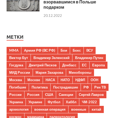
взорвавшимся в Польше
подарком
20.12.2022
МЕТКИ
MMA
Армия РФ (ВС РФ)
Бои
Бокс
ВСУ
Виктор Бут
Владимир Зеленский
Владимир Путин
Госдума
Дмитрий Песков
Донбасс
ЕС
Европа
МИД России
Мария Захарова
Минобороны
Москва
Москве
НАСА
НАТО
НДФЛ
ООН
Погибшие
Политика
Пострадавшие
РФ
Рен ТВ
России
Россия
США
Санкции
Сергей Лавров
Украина
Украине
Футбол
Хаббл
ЧМ-2022
археология
военная операция
военные
китай
космос
медицина
палеонтология