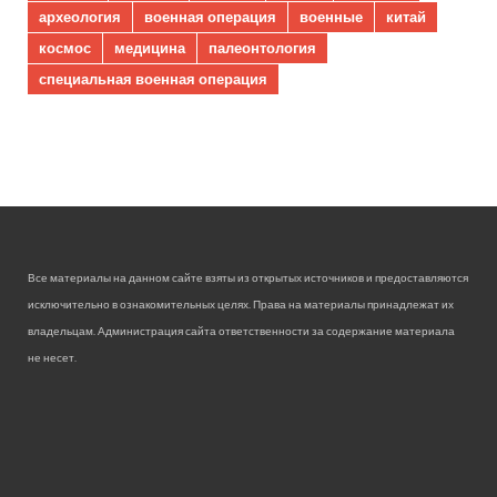
археология
военная операция
военные
китай
космос
медицина
палеонтология
специальная военная операция
Все материалы на данном сайте взяты из открытых источников и предоставляются
исключительно в ознакомительных целях. Права на материалы принадлежат их
владельцам. Администрация сайта ответственности за содержание материала
не несет.