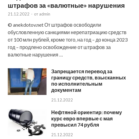
штрафов за «валютные» нарушения
21.12.2022
-
от
admin
© anekdotov.net От штрафов освободили
обусловленную санкциями нерепатриацию средств
от 100 млн рублей, кроме того, на год – до конца 2023
год – продлено освобождение от штрафов за
валютные нарушения …
Запрещается перевод за
границу средств, взысканных
по исполнительным
документам
21.12.2022
Нефтяной ориентир: почему
курс евро впервые с мая
превысил 74 рубля
21.12.2022