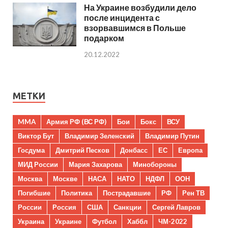
На Украине возбудили дело
после инцидента с
взорвавшимся в Польше
подарком
20.12.2022
МЕТКИ
MMA
Армия РФ (ВС РФ)
Бои
Бокс
ВСУ
Виктор Бут
Владимир Зеленский
Владимир Путин
Госдума
Дмитрий Песков
Донбасс
ЕС
Европа
МИД России
Мария Захарова
Минобороны
Москва
Москве
НАСА
НАТО
НДФЛ
ООН
Погибшие
Политика
Пострадавшие
РФ
Рен ТВ
России
Россия
США
Санкции
Сергей Лавров
Украина
Украине
Футбол
Хаббл
ЧМ-2022