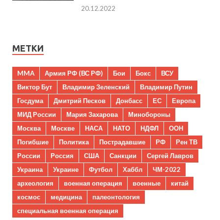
20.12.2022
МЕТКИ
MMA
Армия РФ (ВС РФ)
Бои
Бокс
ВСУ
Виктор Бут
Владимир Зеленский
Владимир Путин
Госдума
Дмитрий Песков
Донбасс
ЕС
Европа
МИД России
Мария Захарова
Минобороны
Москва
Москве
НАСА
НАТО
НДФЛ
ООН
Погибшие
Политика
Пострадавшие
РФ
Рен ТВ
России
Россия
США
Санкции
Сергей Лавров
Украина
Украине
Футбол
Хаббл
ЧМ-2022
археология
военная операция
военные
китай
космос
медицина
палеонтология
специальная военная операция