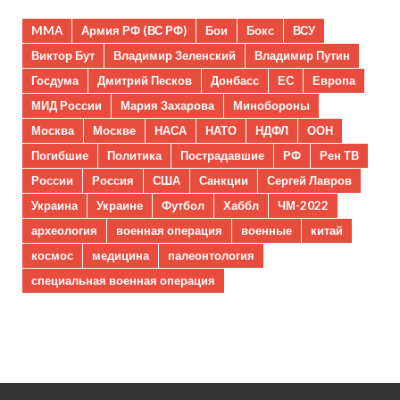
MMA
Армия РФ (ВС РФ)
Бои
Бокс
ВСУ
Виктор Бут
Владимир Зеленский
Владимир Путин
Госдума
Дмитрий Песков
Донбасс
ЕС
Европа
МИД России
Мария Захарова
Минобороны
Москва
Москве
НАСА
НАТО
НДФЛ
ООН
Погибшие
Политика
Пострадавшие
РФ
Рен ТВ
России
Россия
США
Санкции
Сергей Лавров
Украина
Украине
Футбол
Хаббл
ЧМ-2022
археология
военная операция
военные
китай
космос
медицина
палеонтология
специальная военная операция