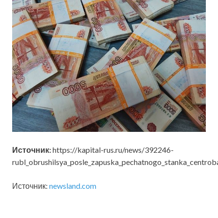
Источник:
https://kapital-rus.ru/news/392246-
rubl_obrushilsya_posle_zapuska_pechatnogo_stanka_centrob
Источник:
newsland.com