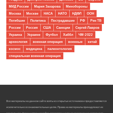
МИД России
Мария Захарова
Минобороны
Москва
Москве
НАСА
НАТО
НДФЛ
ООН
Погибшие
Политика
Пострадавшие
РФ
Рен ТВ
России
Россия
США
Санкции
Сергей Лавров
Украина
Украине
Футбол
Хаббл
ЧМ-2022
археология
военная операция
военные
китай
космос
медицина
палеонтология
специальная военная операция
Все материалы на данном сайте взяты из открытых источников и предоставляются
исключительно в ознакомительных целях. Права на материалы принадлежат их