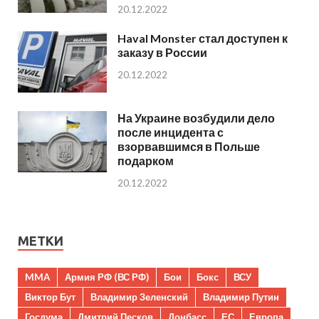
20.12.2022
Haval Monster стал доступен к
заказу в России
20.12.2022
На Украине возбудили дело
после инцидента с
взорвавшимся в Польше
подарком
20.12.2022
МЕТКИ
MMA
Армия РФ (ВС РФ)
Бои
Бокс
ВСУ
Виктор Бут
Владимир Зеленский
Владимир Путин
Госдума
Дмитрий Песков
Донбасс
ЕС
Европа