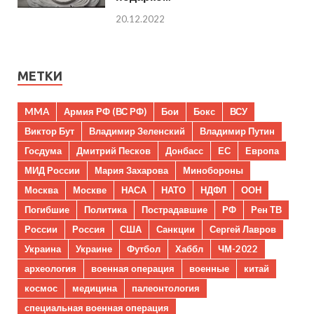
20.12.2022
МЕТКИ
MMA
Армия РФ (ВС РФ)
Бои
Бокс
ВСУ
Виктор Бут
Владимир Зеленский
Владимир Путин
Госдума
Дмитрий Песков
Донбасс
ЕС
Европа
МИД России
Мария Захарова
Минобороны
Москва
Москве
НАСА
НАТО
НДФЛ
ООН
Погибшие
Политика
Пострадавшие
РФ
Рен ТВ
России
Россия
США
Санкции
Сергей Лавров
Украина
Украине
Футбол
Хаббл
ЧМ-2022
археология
военная операция
военные
китай
космос
медицина
палеонтология
специальная военная операция