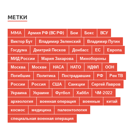
МЕТКИ
MMA
Армия РФ (ВС РФ)
Бои
Бокс
ВСУ
Виктор Бут
Владимир Зеленский
Владимир Путин
Госдума
Дмитрий Песков
Донбасс
ЕС
Европа
МИД России
Мария Захарова
Минобороны
Москва
Москве
НАСА
НАТО
НДФЛ
ООН
Погибшие
Политика
Пострадавшие
РФ
Рен ТВ
России
Россия
США
Санкции
Сергей Лавров
Украина
Украине
Футбол
Хаббл
ЧМ-2022
археология
военная операция
военные
китай
космос
медицина
палеонтология
специальная военная операция