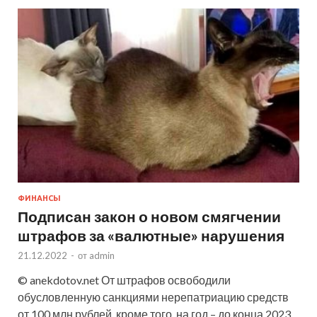
ФИНАНСЫ
Подписан закон о новом смягчении
штрафов за «валютные» нарушения
21.12.2022
-
от
admin
© anekdotov.net От штрафов освободили
обусловленную санкциями нерепатриацию средств
от 100 млн рублей, кроме того, на год – до конца 2023