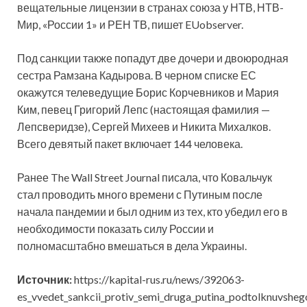
вещательные лицензии в странах союза у НТВ, НТВ-
Мир, «России 1» и РЕН ТВ, пишет EUobserver.
Под санкции также попадут две дочери и двоюродная
сестра Рамзана Кадырова. В черном списке ЕС
окажутся телеведущие Борис Корчевников и Мария
Ким, певец Григорий Лепс (настоящая фамилия —
Лепсверидзе), Сергей Михеев и Никита Михалков.
Всего девятый пакет включает 144 человека.
Ранее The Wall Street Journal писала, что Ковальчук
стал проводить много времени с Путиным после
начала пандемии и был одним из тех, кто убедил его в
необходимости показать силу России и
полномасштабно вмешаться в дела Украины.
Источник:
https://kapital-rus.ru/news/392063-
es_vvedet_sankcii_protiv_semi_druga_putina_podtolknuvshe