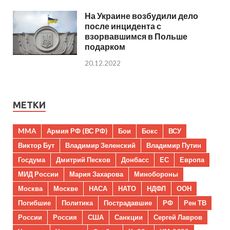
На Украине возбудили дело
после инцидента с
взорвавшимся в Польше
подарком
20.12.2022
МЕТКИ
MMA
Армия РФ (ВС РФ)
Бои
Бокс
ВСУ
Виктор Бут
Владимир Зеленский
Владимир Путин
Госдума
Дмитрий Песков
Донбасс
ЕС
Европа
МИД России
Мария Захарова
Минобороны
Москва
Москве
НАСА
НАТО
НДФЛ
ООН
Погибшие
Политика
Пострадавшие
РФ
Рен ТВ
России
Россия
США
Санкции
Сергей Лавров