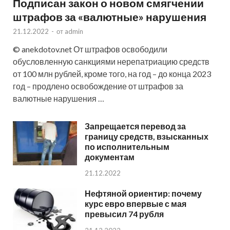
Подписан закон о новом смягчении
штрафов за «валютные» нарушения
21.12.2022
-
от
admin
© anekdotov.net От штрафов освободили
обусловленную санкциями нерепатриацию средств
от 100 млн рублей, кроме того, на год – до конца 2023
год – продлено освобождение от штрафов за
валютные нарушения …
Запрещается перевод за
границу средств, взысканных
по исполнительным
документам
21.12.2022
Нефтяной ориентир: почему
курс евро впервые с мая
превысил 74 рубля