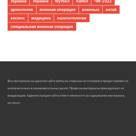
Украина
Украине
Футбол
Хаббл
ЧМ-2022
археология
военная операция
военные
китай
космос
медицина
палеонтология
специальная военная операция
Все материалы на данном сайте взяты из открытых источников и предоставляются
исключительно в ознакомительных целях. Права на материалы принадлежат их
владельцам. Администрация сайта ответственности за содержание материала
не несет.