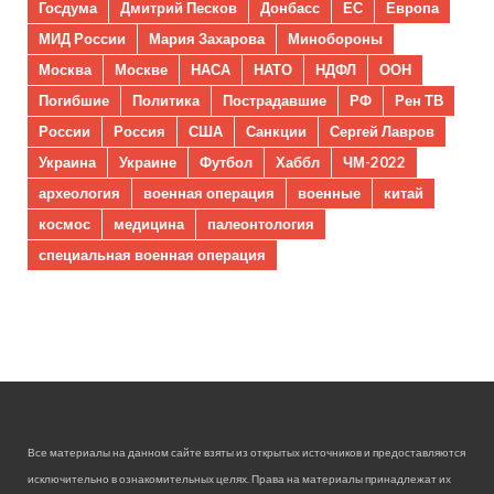
Госдума
Дмитрий Песков
Донбасс
ЕС
Европа
МИД России
Мария Захарова
Минобороны
Москва
Москве
НАСА
НАТО
НДФЛ
ООН
Погибшие
Политика
Пострадавшие
РФ
Рен ТВ
России
Россия
США
Санкции
Сергей Лавров
Украина
Украине
Футбол
Хаббл
ЧМ-2022
археология
военная операция
военные
китай
космос
медицина
палеонтология
специальная военная операция
Все материалы на данном сайте взяты из открытых источников и предоставляются
исключительно в ознакомительных целях. Права на материалы принадлежат их