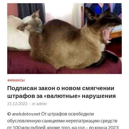
ФИНАНСЫ
Подписан закон о новом смягчении
штрафов за «валютные» нарушения
21.12.2022
-
от
admin
© anekdotov.net От штрафов освободили
обусловленную санкциями нерепатриацию средств
от 100 млн рублей, кроме того, на год – до конца 2023