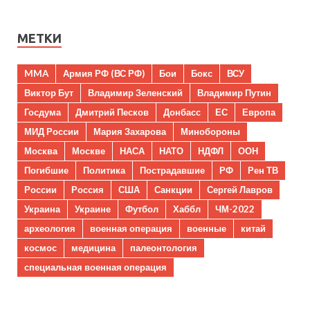
МЕТКИ
MMA
Армия РФ (ВС РФ)
Бои
Бокс
ВСУ
Виктор Бут
Владимир Зеленский
Владимир Путин
Госдума
Дмитрий Песков
Донбасс
ЕС
Европа
МИД России
Мария Захарова
Минобороны
Москва
Москве
НАСА
НАТО
НДФЛ
ООН
Погибшие
Политика
Пострадавшие
РФ
Рен ТВ
России
Россия
США
Санкции
Сергей Лавров
Украина
Украине
Футбол
Хаббл
ЧМ-2022
археология
военная операция
военные
китай
космос
медицина
палеонтология
специальная военная операция