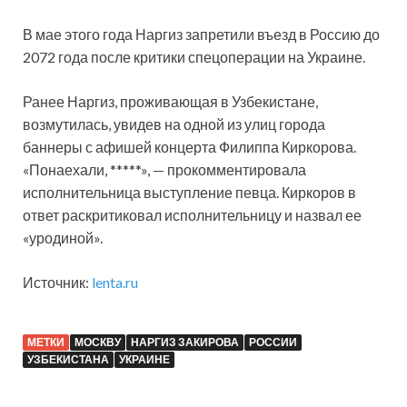
В мае этого года Наргиз запретили въезд в Россию до
2072 года после критики спецоперации на Украине.
Ранее Наргиз, проживающая в Узбекистане,
возмутилась, увидев на одной из улиц города
баннеры с афишей концерта Филиппа Киркорова.
«Понаехали, *****», — прокомментировала
исполнительница выступление певца. Киркоров в
ответ раскритиковал исполнительницу и назвал ее
«уродиной».
Источник:
lenta.ru
МЕТКИ
МОСКВУ
НАРГИЗ ЗАКИРОВА
РОССИИ
УЗБЕКИСТАНА
УКРАИНЕ