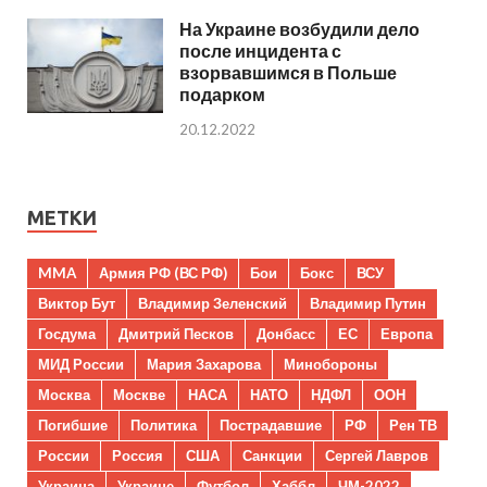
На Украине возбудили дело
после инцидента с
взорвавшимся в Польше
подарком
20.12.2022
МЕТКИ
MMA
Армия РФ (ВС РФ)
Бои
Бокс
ВСУ
Виктор Бут
Владимир Зеленский
Владимир Путин
Госдума
Дмитрий Песков
Донбасс
ЕС
Европа
МИД России
Мария Захарова
Минобороны
Москва
Москве
НАСА
НАТО
НДФЛ
ООН
Погибшие
Политика
Пострадавшие
РФ
Рен ТВ
России
Россия
США
Санкции
Сергей Лавров
Украина
Украине
Футбол
Хаббл
ЧМ-2022