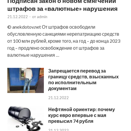
Подписан закон о новом смягчении
штрафов за «валютные» нарушения
21.12.2022
-
от
admin
© anekdotov.net От штрафов освободили
обусловленную санкциями нерепатриацию средств
от 100 млн рублей, кроме того, на год – до конца 2023
год – продлено освобождение от штрафов за
валютные нарушения …
Запрещается перевод за
границу средств, взысканных
по исполнительным
документам
21.12.2022
Нефтяной ориентир: почему
курс евро впервые с мая
превысил 74 рубля
21.12.2022