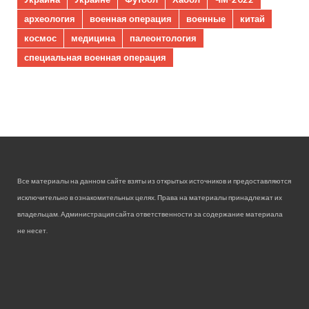
археология
военная операция
военные
китай
космос
медицина
палеонтология
специальная военная операция
Все материалы на данном сайте взяты из открытых источников и предоставляются
исключительно в ознакомительных целях. Права на материалы принадлежат их
владельцам. Администрация сайта ответственности за содержание материала
не несет.