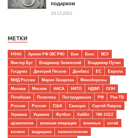
подарком
20.12.2022
МЕТКИ
MMA
Армия РФ (ВС РФ)
Бои
Бокс
ВСУ
Виктор Бут
Владимир Зеленский
Владимир Путин
Госдума
Дмитрий Песков
Донбасс
ЕС
Европа
МИД России
Мария Захарова
Минобороны
Москва
Москве
НАСА
НАТО
НДФЛ
ООН
Погибшие
Политика
Пострадавшие
РФ
Рен ТВ
России
Россия
США
Санкции
Сергей Лавров
Украина
Украине
Футбол
Хаббл
ЧМ-2022
археология
военная операция
военные
китай
космос
медицина
палеонтология