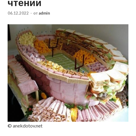
чтении
06.12.2022
-
от
admin
© anekdotov.net