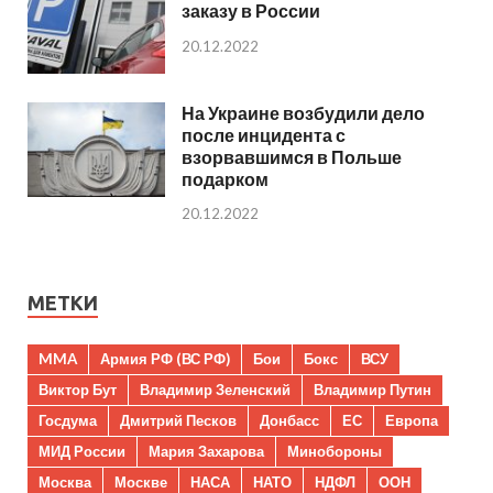
заказу в России
20.12.2022
На Украине возбудили дело
после инцидента с
взорвавшимся в Польше
подарком
20.12.2022
МЕТКИ
MMA
Армия РФ (ВС РФ)
Бои
Бокс
ВСУ
Виктор Бут
Владимир Зеленский
Владимир Путин
Госдума
Дмитрий Песков
Донбасс
ЕС
Европа
МИД России
Мария Захарова
Минобороны
Москва
Москве
НАСА
НАТО
НДФЛ
ООН