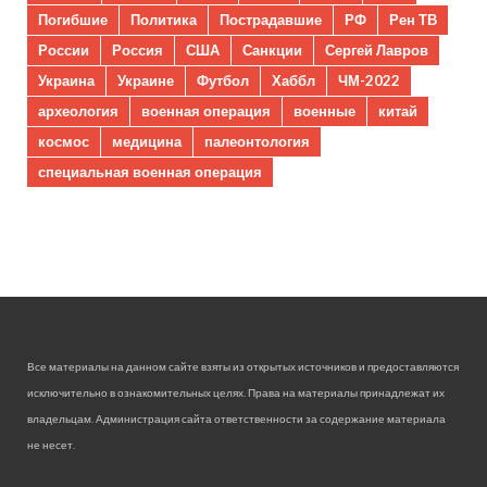
Погибшие
Политика
Пострадавшие
РФ
Рен ТВ
России
Россия
США
Санкции
Сергей Лавров
Украина
Украине
Футбол
Хаббл
ЧМ-2022
археология
военная операция
военные
китай
космос
медицина
палеонтология
специальная военная операция
Все материалы на данном сайте взяты из открытых источников и предоставляются
исключительно в ознакомительных целях. Права на материалы принадлежат их
владельцам. Администрация сайта ответственности за содержание материала
не несет.