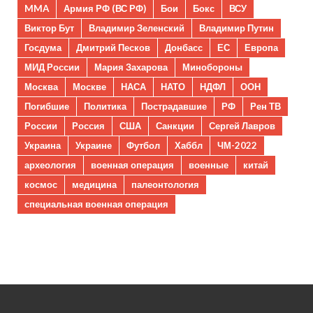
MMA
Армия РФ (ВС РФ)
Бои
Бокс
ВСУ
Виктор Бут
Владимир Зеленский
Владимир Путин
Госдума
Дмитрий Песков
Донбасс
ЕС
Европа
МИД России
Мария Захарова
Минобороны
Москва
Москве
НАСА
НАТО
НДФЛ
ООН
Погибшие
Политика
Пострадавшие
РФ
Рен ТВ
России
Россия
США
Санкции
Сергей Лавров
Украина
Украине
Футбол
Хаббл
ЧМ-2022
археология
военная операция
военные
китай
космос
медицина
палеонтология
специальная военная операция