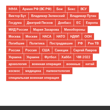
MMA
Армия РФ (ВС РФ)
Бои
Бокс
ВСУ
Виктор Бут
Владимир Зеленский
Владимир Путин
Госдума
Дмитрий Песков
Донбасс
ЕС
Европа
МИД России
Мария Захарова
Минобороны
Москва
Москве
НАСА
НАТО
НДФЛ
ООН
Погибшие
Политика
Пострадавшие
РФ
Рен ТВ
России
Россия
США
Санкции
Сергей Лавров
Украина
Украине
Футбол
Хаббл
ЧМ-2022
археология
военная операция
военные
китай
космос
медицина
палеонтология
специальная военная операция