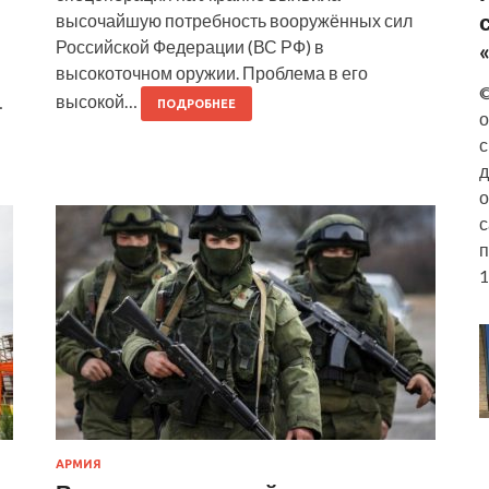
высочайшую потребность вооружённых сил
Российской Федерации (ВС РФ) в
высокоточном оружии. Проблема в его
©
высокой…
…
ПОДРОБНЕЕ
о
с
д
о
с
п
1
АРМИЯ