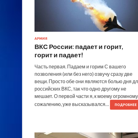
АРМИЯ
ВКС России: падает и горит,
горит и падает!
Часть первая. Падаем и горим С вашего
позволения (или без него) озвучу сразу две
вещи. Просто обе они являются болью дня д
российских ВКС, так что одно другому не
мешает. О первой части я, к моему огромному
сожалению, уже высказывался…
ПОДРОБНЕЕ