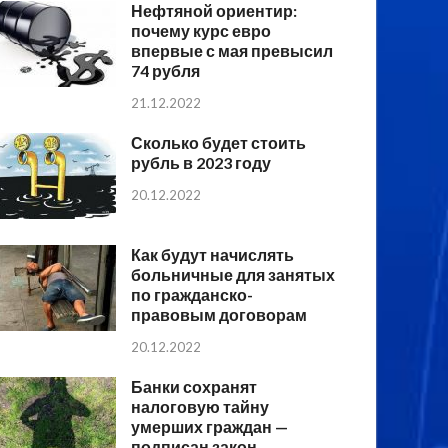
Нефтяной ориентир:
почему курс евро
впервые с мая превысил
74 рубля
21.12.2022
Сколько будет стоить
рубль в 2023 году
20.12.2022
Как будут начислять
больничные для занятых
по гражданско-
правовым договорам
20.12.2022
Банки сохранят
налоговую тайну
умерших граждан —
подписан закон