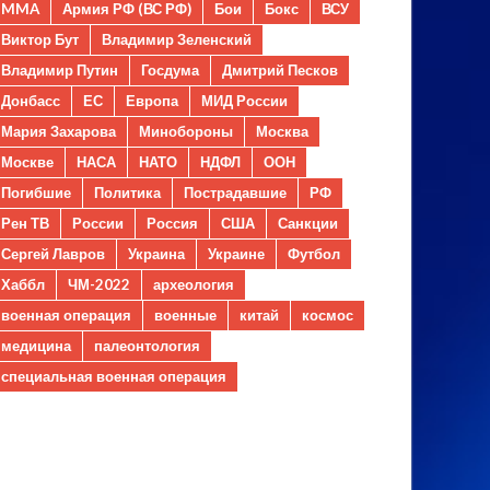
MMA
Армия РФ (ВС РФ)
Бои
Бокс
ВСУ
Виктор Бут
Владимир Зеленский
Владимир Путин
Госдума
Дмитрий Песков
Донбасс
ЕС
Европа
МИД России
Мария Захарова
Минобороны
Москва
Москве
НАСА
НАТО
НДФЛ
ООН
Погибшие
Политика
Пострадавшие
РФ
Рен ТВ
России
Россия
США
Санкции
Сергей Лавров
Украина
Украине
Футбол
Хаббл
ЧМ-2022
археология
военная операция
военные
китай
космос
медицина
палеонтология
специальная военная операция