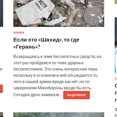
АРМИЯ
Если это «Шахид», то где
«Герань»?
Возвращаясь к теме беспилотных средств, на
этот раз пройдемся по теме ударных
ля
беспилотников. Это очень интересная тема,
поскольку в основном в ней обсуждается то,
С
чего в нашей армии вроде как нет, но по
заверениям Минобороны вроде бы есть.
Сегодня дрон-камиказе…
ПОДРОБНЕЕ
Ф
Б