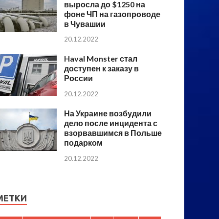
выросла до $1250 на
фоне ЧП на газопроводе
в Чувашии
20.12.2022
Haval Monster стал
доступен к заказу в
России
20.12.2022
На Украине возбудили
дело после инцидента с
взорвавшимся в Польше
подарком
20.12.2022
МЕТКИ