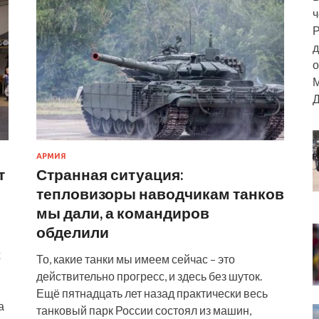
ч
Р
д
о
М
Д
АРМИЯ
т
Странная ситуация:
тепловизоры наводчикам танков
мы дали, а командиров
обделили
х
То, какие танки мы имеем сейчас – это
действительно прогресс, и здесь без шуток.
Ещё пятнадцать лет назад практически весь
а
танковый парк России состоял из машин,