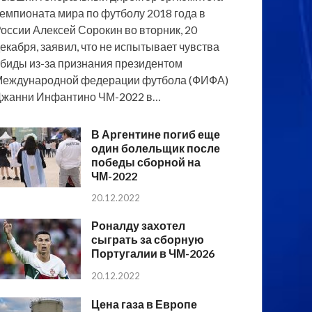
емпионата мира по футболу 2018 года в
оссии Алексей Сорокин во вторник, 20
екабря, заявил, что не испытывает чувства
биды из-за признания президентом
еждународной федерации футбола (ФИФА)
жанни Инфантино ЧМ-2022 в…
В Аргентине погиб еще
один болельщик после
победы сборной на
ЧМ-2022
20.12.2022
Роналду захотел
сыграть за сборную
Португалии в ЧМ-2026
20.12.2022
Цена газа в Европе