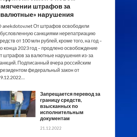
смягчении штрафов за
«валютные» нарушения
 anekdotov.net От штрафов освободили
бусловленную санкциями нерепатриацию
редств от 100 млн рублей, кроме того, на год –
о конца 2023 год – продлено освобождение
т штрафов за валютные нарушения из-за
анкций. Подписанный вчера российским
резидентом федеральный закон от
9.12.2022…
Запрещается перевод за
границу средств,
взысканных по
исполнительным
документам
21.12.2022