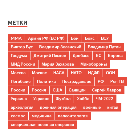
МЕТКИ
MMA
Армия РФ (ВС РФ)
Бои
Бокс
ВСУ
Виктор Бут
Владимир Зеленский
Владимир Путин
Госдума
Дмитрий Песков
Донбасс
ЕС
Европа
МИД России
Мария Захарова
Минобороны
Москва
Москве
НАСА
НАТО
НДФЛ
ООН
Погибшие
Политика
Пострадавшие
РФ
Рен ТВ
России
Россия
США
Санкции
Сергей Лавров
Украина
Украине
Футбол
Хаббл
ЧМ-2022
археология
военная операция
военные
китай
космос
медицина
палеонтология
специальная военная операция