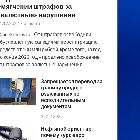
смягчении штрафов за
«валютные» нарушения
1.12.2022
-
от
admin
 anekdotov.net От штрафов освободили
бусловленную санкциями нерепатриацию
редств от 100 млн рублей, кроме того, на год –
о конца 2023 год – продлено освобождение
т штрафов за валютные нарушения …
Запрещается перевод за
границу средств,
взысканных по
исполнительным
документам
21.12.2022
Нефтяной ориентир:
почему курс евро