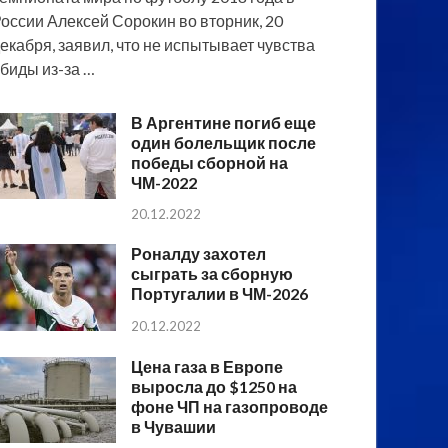
оссии Алексей Сорокин во вторник, 20
екабря, заявил, что не испытывает чувства
биды из-за …
В Аргентине погиб еще
один болельщик после
победы сборной на
ЧМ-2022
20.12.2022
Роналду захотел
сыграть за сборную
Португалии в ЧМ-2026
20.12.2022
Цена газа в Европе
выросла до $1250 на
фоне ЧП на газопроводе
в Чувашии