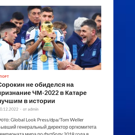
ПОРТ
Сорокин не обиделся на
признание ЧМ-2022 в Катаре
лучшим в истории
0.12.2022
-
от
admin
ото: Global Look Press/dpa/Tom Weller
ывший генеральный директор оргкомитета
емпионата мира по футболу 2018 года в