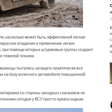
2
©
о
ли, насколько может быть эффективной легкая
с
екрасное владение и применение легких
д
, при помощи которых штурмовые группы создают
о
я тяжелой техники.
украинцы пытались затащить практически все
ах на базу колесного автомобиля повышенной
ректировки со стороны западных союзников не
етехники сегодня у ВСУ просто превосходная.