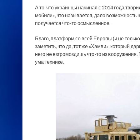
А то, что украинцы начиная с 2014 года тво
мобили», что называется, дало возможность н
получается что-то осмысленное.
Благо, платформ со всей Европы (и не только
заметить, что да, тот же «Хамви», который да
него не взгромоздишь что-то из вооружения. 
ума технике.