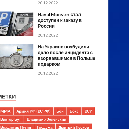
20.12.2022
Haval Monster стал
доступен к заказу в
России
20.12.2022
На Украине возбудили
дело после инцидента с
взорвавшимся в Польше
подарком
20.12.2022
МЕТКИ
MMA
Армия РФ (ВС РФ)
Бои
Бокс
ВСУ
Виктор Бут
Владимир Зеленский
Владимир Путин
Госдума
Дмитрий Песков