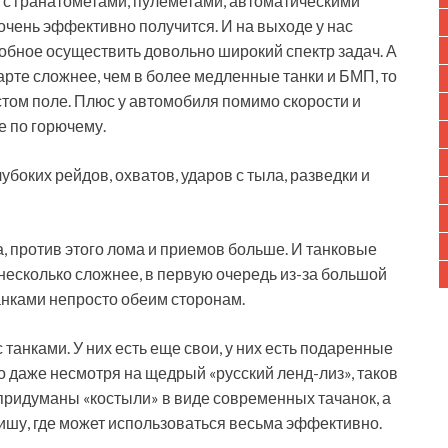
 с гранатометами, пулеметами, автоматическими
очень эффективно получится. И на выходе у нас
обное осуществить довольно широкий спектр задач. А
арте сложнее, чем в более медленные танки и БМП, то
истом поле. Плюс у автомобиля помимо скорости и
 по горючему.
боких рейдов, охватов, ударов с тыла, разведки и
, против этого лома и приемов больше. И танковые
несколько сложнее, в первую очередь из-за большой
анками непросто обеим сторонам.
с танками. У них есть еще свои, у них есть подаренные
о даже несмотря на щедрый «русский ленд-лиз», таков
 придуманы «костыли» в виде современных тачанок, а
ишу, где может использоваться весьма эффективно.