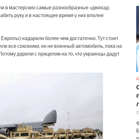
рили в мастерских самые разнообразные «джихад-
абить руку и в настоящее время у них вполне
 Европы) надарили более чем достаточно. Тут стоит
рили все союзники, он не военный автомобиль, пока на
Потому дарили с прицелом на то, что украинцы дадут
С
2
Ф
Б
ч