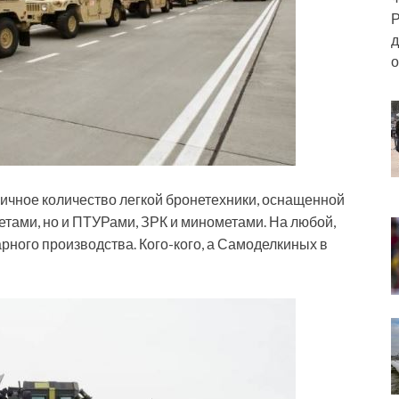
Р
д
о
личное количество легкой бронетехники, оснащенной
етами, но и ПТУРами, ЗРК и минометами. На любой,
старного производства. Кого-кого, а Самоделкиных в