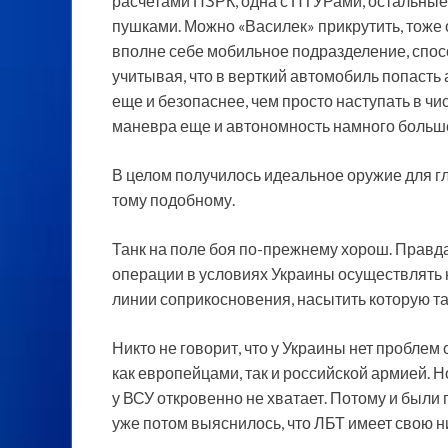
расчетами ПЗРК, одна с ПТУРами, остальные
пушками. Можно «Василек» прикрутить, тоже 
вполне себе мобильное подразделение, спос
учитывая, что в верткий автомобиль попасть 
еще и безопаснее, чем просто наступать в ч
маневра еще и автономность намного больше
В целом получилось идеальное оружие для глу
тому подобному.
Танк на поле боя по-прежнему хорош. Правда
операции в условиях Украины осуществлять 
линии соприкосновения, насытить которую т
Никто не говорит, что у Украины нет проблем 
как европейцами, так и российской армией. Н
у ВСУ откровенно не хватает. Потому и были
уже потом выяснилось, что ЛБТ имеет свою н