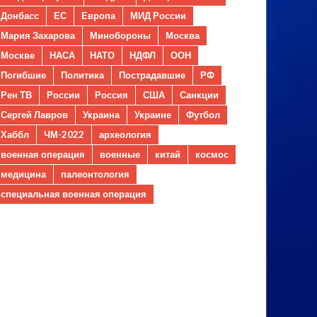
Донбасс
ЕС
Европа
МИД России
Мария Захарова
Минобороны
Москва
Москве
НАСА
НАТО
НДФЛ
ООН
Погибшие
Политика
Пострадавшие
РФ
Рен ТВ
России
Россия
США
Санкции
Сергей Лавров
Украина
Украине
Футбол
Хаббл
ЧМ-2022
археология
военная операция
военные
китай
космос
медицина
палеонтология
специальная военная операция