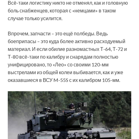
Всё-таки логистику никто не отменял, как и головную
боль снабженцев, которая с «немцами» в таком
случае только усилится.
Впрочем, запчасти – это ещё полбеды. Ведь
боеприпасы – это куда более активно расходуемый
материал. И если обилие разномастных Т-64, Т-72 и
Т-80 всё-таки по калибру и снарядам полностью
унифицировано, то «Лео» со своими 120-мм
выстрелами из общей колеи выбивается, как и уже
оказавшиеся в ВСУ M-55S с их калибром 105-мм.