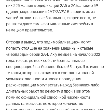
них 225 машин модификаций 2А5 и 2А6, а также 59
единиц модернизации 2А7/2A7V. Выводить их из
частей, оголяя целые батальоны, скорее всего, не
решатся даже самые отъявленные «ястребы» в
немецком правительстве.
Отсюда и вывод, что под «мобилизацию» могут
попасть стоящие на хранении машины – старые
«Леопарды» серии 2А4. Их у немцев на начало 2022
года, то есть до всех событий, связанных со
спецоперацией на Украине, было 55 штук. Это именно
те танки, которые находятся в состоянии полной
укомплектованности и после проведения
расконсервации могут встать на ход без каких-либо
длительных работ по ремонту и проч. При этом,
помимо официальной списочной численности
данных танков, есть некоторое количество
(возможно, десятки единиц) неучтённых экземпляров,