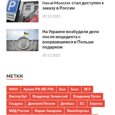
Haval Monster стал доступен к
заказу в России
20.12.2022
На Украине возбудили дело
после инцидента с
взорвавшимся в Польше
подарком
20.12.2022
МЕТКИ
MMA
Армия РФ (ВС РФ)
Бои
Бокс
ВСУ
Виктор Бут
Владимир Зеленский
Владимир Путин
Госдума
Дмитрий Песков
Донбасс
ЕС
Европа
МИД России
Мария Захарова
Минобороны