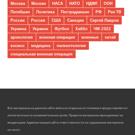
Москва
Москве
НАСА
НАТО
НДФЛ
ООН
Погибшие
Политика
Пострадавшие
РФ
Рен ТВ
России
Россия
США
Санкции
Сергей Лавров
Украина
Украине
Футбол
Хаббл
ЧМ-2022
археология
военная операция
военные
китай
космос
медицина
палеонтология
специальная военная операция
Все материалы на данном сайте взяты из открытых источников и предоставляются
исключительно в ознакомительных целях. Права на материалы принадлежат их
владельцам. Администрация сайта ответственности за содержание материала
не несет.