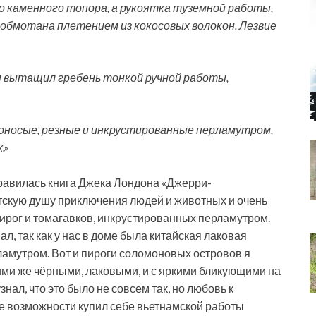
ого каменного топора, а рукоятка туземной работы,
обмотана плетением из кокосовых волокон. Лезвие
он вытащил гребень тонкой ручной работы,
роносые, резные и инкрустированные перламутром,
.»
нравилась книга Джека Лондона «Джерри-
тскую душу приключения людей и животных и очень
пирог и томагавков, инкрустированных перламутром.
ал, так как у нас в доме была китайская лаковая
ламутром. Вот и пироги соломоновых островов я
ими же чёрными, лаковыми, и с яркими бликующими на
нал, что это было не совсем так, но любовь к
же возможности купил себе вьетнамской работы