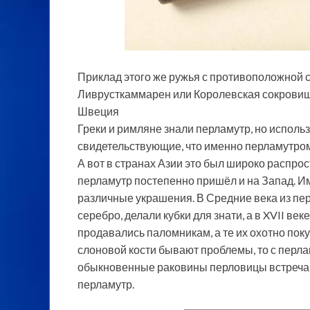
Приклад этого же ружья с противоположной 
Ливрусткаммарен или Королевская сокровищ
Швеция
Греки и римляне знали перламутр, но использ
свидетельствующие, что именно перламутро
А вот в странах Азии это был широко распрос
перламутр постепенно пришёл и на Запад. И
различные украшения. В Средние века из пе
серебро, делали кубки для знати, а в XVII 
продавались паломникам, а те их охотно покуп
слоновой кости бывают проблемы, то с перла
обыкновенные раковины перловицы встречают
перламутр.