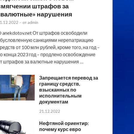
смягчении штрафов за
«валютные» нарушения
1.12.2022
-
от
admin
 anekdotov.net От штрафов освободили
бусловленную санкциями нерепатриацию
редств от 100 млн рублей, кроме того, на год –
о конца 2023 год – продлено освобождение
т штрафов за валютные нарушения …
Запрещается перевод за
границу средств,
взысканных по
исполнительным
документам
21.12.2022
Нефтяной ориентир:
почему курс евро