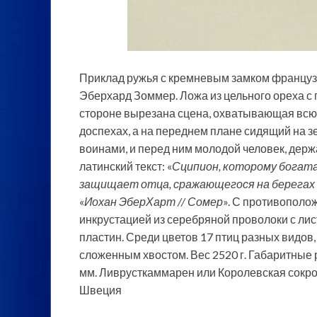
Приклад ружья с кремневым замком французск
Эберхард Зоммер. Ложа из цельного ореха с
стороне вырезана сцена, охватывающая всю 
доспехах, а
на переднем плане сидящий на 
воинами, и перед ним молодой человек, дер
латинский текст: «
Сципион, которому богата
защищает отца, сражающегося на берегах 
«
Иохан ЭберХарт // Сомер
». С противополо
инкрустацией из серебряной проволоки с ли
пластин. Среди цветов 17 птиц разных видов, 
сложенным хвостом. Вес 2520 г. Габаритные 
мм. Ливрусткаммарен или Королевская сокр
Швеция