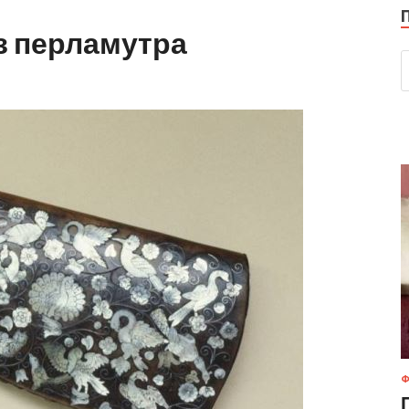
з перламутра
Ф