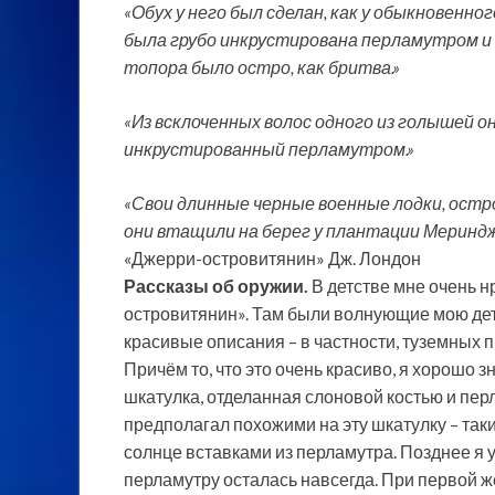
«Обух у него был сделан, как у обыкновенн
была грубо инкрустирована перламутром и 
топора было остро, как бритва.»
«Из всклоченных волос одного из голышей 
инкрустированный перламутром.»
«Свои длинные черные военные лодки, ост
они втащили на берег у плантации Мериндж
«Джерри-островитянин» Дж. Лондон
Рассказы об оружии.
В детстве мне очень 
островитянин». Там были волнующие мою де
красивые описания – в частности, туземных 
Причём то, что это очень красиво, я хорошо зн
шкатулка, отделанная слоновой костью и пер
предполагал похожими на эту шкатулку – так
солнце вставками из перламутра. Позднее я уз
перламутру осталась навсегда. При первой 