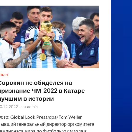
ПОРТ
Сорокин не обиделся на
признание ЧМ-2022 в Катаре
лучшим в истории
0.12.2022
-
от
admin
ото: Global Look Press/dpa/Tom Weller
ывший генеральный директор оргкомитета
емпионата мира по футболу 2018 года в