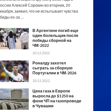
оссии Алексей Сорокин во вторник, 20
екабря, заявил, что не испытывает чувства
биды из-за …
В Аргентине погиб еще
один болельщик после
победы сборной на
ЧМ-2022
20.12.2022
Роналду захотел
сыграть за сборную
Португалии в ЧМ-2026
20.12.2022
Цена газа в Европе
выросла до $1250 на
фоне ЧП на газопроводе
в Чувашии