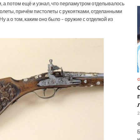
а потом ещё и узнал, что перламутром отделывалось
столеты, причём пистолеты с рукоятками, отделанными
у а о том, каким оно было – оружие с отделкой из
С
2
Ф
Б
ч