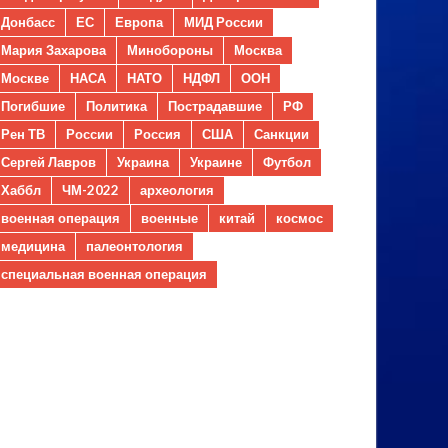
Донбасс
ЕС
Европа
МИД России
Мария Захарова
Минобороны
Москва
Москве
НАСА
НАТО
НДФЛ
ООН
Погибшие
Политика
Пострадавшие
РФ
Рен ТВ
России
Россия
США
Санкции
Сергей Лавров
Украина
Украине
Футбол
Хаббл
ЧМ-2022
археология
военная операция
военные
китай
космос
медицина
палеонтология
специальная военная операция