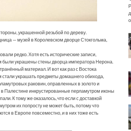
Р
д
о
стороны, украшенной резьбой по дереву.
ница — музей в Королевском дворце Стокгольма,
овали редко. Хотя есть исторические записи,
м были украшены стены дворца императора Нерона.
транённый материал. И вот как раз с Востока
м стали украшать предметы домашнего обихода,
рламутровых раковин, оправленных в золото и
веке в Палестине инкрустированные перламутром иконы
али. К тому же оказалось, что если с доставкой
мутром их попросту не может быть, потому что
ся в Европе повсеместно, и в них тоже есть