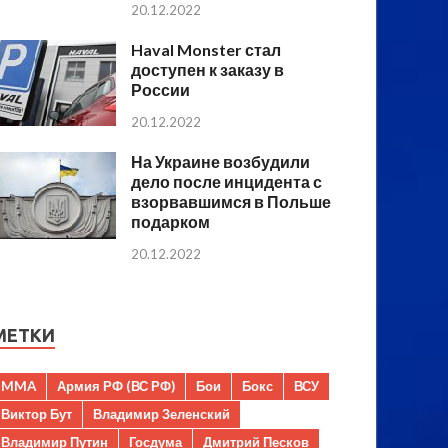
20.12.2022
Haval Monster стал
доступен к заказу в
России
20.12.2022
На Украине возбудили
дело после инцидента с
взорвавшимся в Польше
подарком
20.12.2022
МЕТКИ
MMA
Армия РФ (ВС РФ)
Бои
Бокс
ВСУ
Виктор Бут
Владимир Зеленский
Владимир Путин
Госдума
Дмитрий Песков