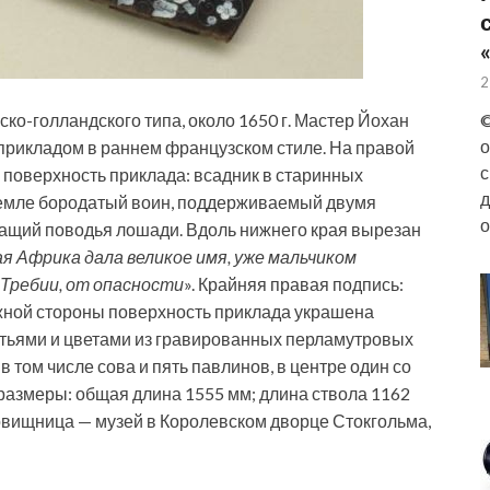
2
о-голландского типа, около 1650 г. Мастер Йохан
©
о
 прикладом в раннем французском стиле. На правой
с
поверхность приклада: всадник в старинных
д
земле бородатый воин, поддерживаемый двумя
о
жащий поводья лошади. Вдоль нижнего края вырезан
я Африка дала великое имя, уже мальчиком
Требии, от опасности
». Крайняя правая подпись:
жной стороны поверхность приклада украшена
стьями и цветами из гравированных перламутровых
в том числе сова и пять павлинов, в центре один со
размеры: общая длина 1555 мм; длина ствола 1162
овищница — музей в Королевском дворце Стокгольма,