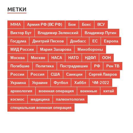
МЕТКИ
MMA
Армия РФ (ВС РФ)
Бои
Бокс
ВСУ
Виктор Бут
Владимир Зеленский
Владимир Путин
Госдума
Дмитрий Песков
Донбасс
ЕС
Европа
МИД России
Мария Захарова
Минобороны
Москва
Москве
НАСА
НАТО
НДФЛ
ООН
Погибшие
Политика
Пострадавшие
РФ
Рен ТВ
России
Россия
США
Санкции
Сергей Лавров
Украина
Украине
Футбол
Хаббл
ЧМ-2022
археология
военная операция
военные
китай
космос
медицина
палеонтология
специальная военная операция