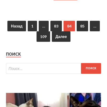
Назад
1
…
83
84
85
…
109
Далее
ПОИСК