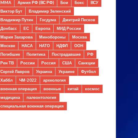
MMA
Армия РФ (ВС РФ)
Бои
Бокс
ВСУ
Виктор Бут
Владимир Зеленский
Владимир Путин
Госдума
Дмитрий Песков
Донбасс
ЕС
Европа
МИД России
Мария Захарова
Минобороны
Москва
Москве
НАСА
НАТО
НДФЛ
ООН
Погибшие
Политика
Пострадавшие
РФ
Рен ТВ
России
Россия
США
Санкции
Сергей Лавров
Украина
Украине
Футбол
Хаббл
ЧМ-2022
археология
военная операция
военные
китай
космос
медицина
палеонтология
специальная военная операция