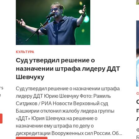
КУЛЬТУРА
Суд утвердил решение о
назначении штрафа лидеру ДДТ
Шевчуку
rs
Суд утвердил решение о назначении штрафа
С
е
лидеру ДДТ Юрию Шевчуку Фото: Рамиль
Ситдиков / РИА Новости Верховный суд
Башкирии отклонил жалобу лидера группы
«ДДТ» Юрия Шевчука на решение о
назначении ему штрафа по делу о
Ф
дискредитации Вооруженных сил России. Об…
Б