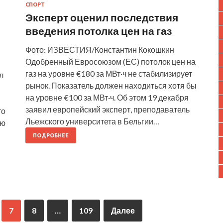
СПОРТ
Эксперт оценил последствия
введения потолка цен на газ
Фото: ИЗВЕСТИЯ/Константин Кокошкин
Одобренный Евросоюзом (ЕС) потолок цен на
газ на уровне €180 за МВт·ч не стабилизирует
л
рынок. Показатель должен находиться хотя бы
на уровне €100 за МВт·ч. Об этом 19 декабря
заявил европейский эксперт, преподаватель
то
Льежского университета в Бельгии…
ую
ПОДРОБНЕЕ
7
8
…
109
Далее