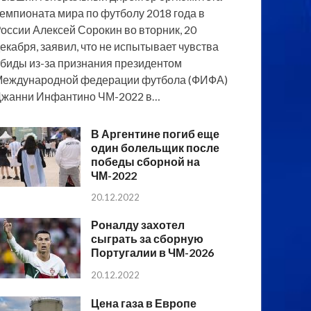
емпионата мира по футболу 2018 года в
оссии Алексей Сорокин во вторник, 20
екабря, заявил, что не испытывает чувства
биды из-за признания президентом
еждународной федерации футбола (ФИФА)
жанни Инфантино ЧМ-2022 в…
В Аргентине погиб еще
один болельщик после
победы сборной на
ЧМ-2022
20.12.2022
Роналду захотел
сыграть за сборную
Португалии в ЧМ-2026
20.12.2022
Цена газа в Европе