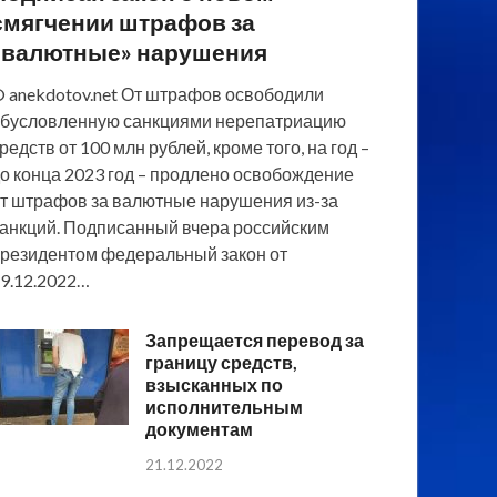
смягчении штрафов за
«валютные» нарушения
 anekdotov.net От штрафов освободили
бусловленную санкциями нерепатриацию
редств от 100 млн рублей, кроме того, на год –
о конца 2023 год – продлено освобождение
т штрафов за валютные нарушения из-за
анкций. Подписанный вчера российским
резидентом федеральный закон от
9.12.2022…
Запрещается перевод за
границу средств,
взысканных по
исполнительным
документам
21.12.2022