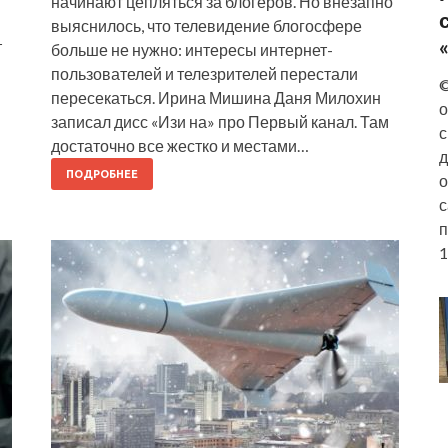
начинают цепляться за блогеров. Но внезапно
выяснилось, что телевидение блогосфере
т
больше не нужно: интересы интернет-
пользователей и телезрителей перестали
©
пересекаться. Ирина Мишина Даня Милохин
о
записал дисс «Изи на» про Первый канал. Там
с
достаточно все жестко и местами…
д
ПОДРОБНЕЕ
о
с
п
1