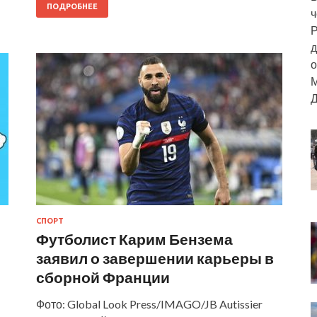
ПОДРОБНЕЕ
ч
Р
д
о
М
Д
СПОРТ
Футболист Карим Бензема
заявил о завершении карьеры в
сборной Франции
Фото: Global Look Press/IMAGO/JB Autissier