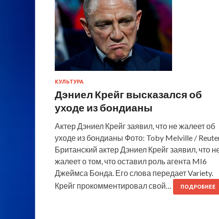
КУЛЬТУРА
Дэниел Крейг высказался об
уходе из бондианы
Актер Дэниел Крейг заявил, что не жалеет об
уходе из бондианы Фото: Toby Melville / Reute
Британский актер Дэниел Крейг заявил, что н
жалеет о том, что оставил роль агента MI6
Джеймса Бонда. Его слова передает Variety.
Крейг прокомментировал свой…
ПОДРОБНЕЕ