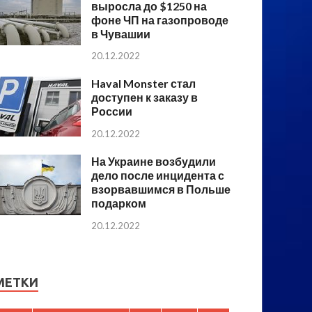
выросла до $1250 на
фоне ЧП на газопроводе
в Чувашии
20.12.2022
Haval Monster стал
доступен к заказу в
России
20.12.2022
На Украине возбудили
дело после инцидента с
взорвавшимся в Польше
подарком
20.12.2022
МЕТКИ