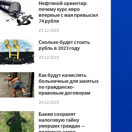
Нефтяной ориентир:
почему курс евро
впервые с мая превысил
74 рубля
21.12.2022
Сколько будет стоить
рубль в 2023 году
20.12.2022
Как будут начислять
больничные для занятых
по гражданско-
правовым договорам
20.12.2022
Банки сохранят
налоговую тайну
умерших граждан —
подписан закон