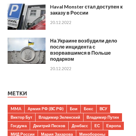
Haval Monster стал доступен к
заказу в России
20.12.2022
На Украине возбудили дело
после инцидента с
взорвавшимся в Польше
подарком
20.12.2022
МЕТКИ
MMA
Армия РФ (ВС РФ)
Бои
Бокс
ВСУ
Виктор Бут
Владимир Зеленский
Владимир Путин
Госдума
Дмитрий Песков
Донбасс
ЕС
Европа
МИД России
Мария Захарова
Минобороны