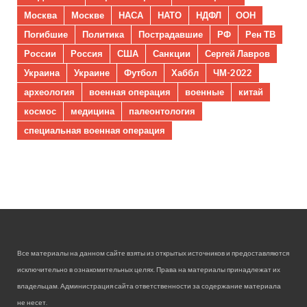
Москва
Москве
НАСА
НАТО
НДФЛ
ООН
Погибшие
Политика
Пострадавшие
РФ
Рен ТВ
России
Россия
США
Санкции
Сергей Лавров
Украина
Украине
Футбол
Хаббл
ЧМ-2022
археология
военная операция
военные
китай
космос
медицина
палеонтология
специальная военная операция
Все материалы на данном сайте взяты из открытых источников и предоставляются
исключительно в ознакомительных целях. Права на материалы принадлежат их
владельцам. Администрация сайта ответственности за содержание материала
не несет.