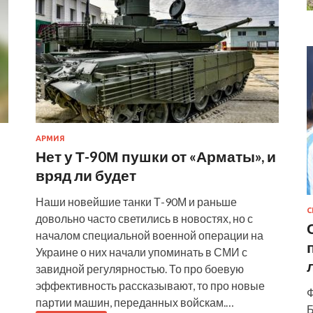
АРМИЯ
Нет у Т-90М пушки от «Арматы», и
вряд ли будет
Наши новейшие танки Т-90М и раньше
С
довольно часто светились в новостях, но с
началом специальной военной операции на
Украине о них начали упоминать в СМИ с
завидной регулярностью. То про боевую
эффективность рассказывают, то про новые
Ф
партии машин, переданных войскам.…
Б