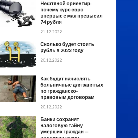
Нефтяной ориентир:
почему курс евро
впервые с мая превысил
74 рубля
21.12.2022
Сколько будет стоить
рубль в 2023 году
20.12.2022
Как будут начислять
больничные для занятых
по гражданско-
правовым договорам
20.12.2022
Банки сохранят
налоговую тайну
умерших граждан —
подписан закон