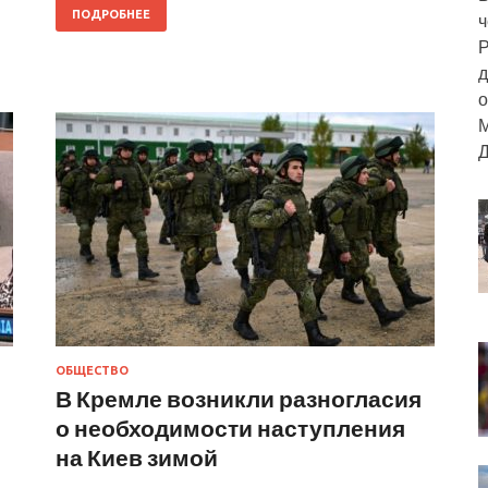
ПОДРОБНЕЕ
ч
Р
д
о
М
Д
ОБЩЕСТВО
В Кремле возникли разногласия
о необходимости наступления
на Киев зимой