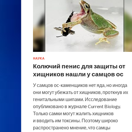
НАУКА
Колючий пенис для защиты от
хищников нашли у самцов ос
У самцов ос-каменщиков нет яда, но иногда
они могут убежать от хищников, проткнув их
генитальными шипами. Исследование
опубликовано в журнале Current Biology.
Только самки могут жалить хищников
и вводить им токсины. Поэтому широко
распространено мнение, что самцы