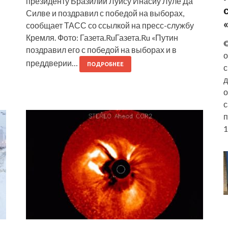
президенту Бразилии Луису Инасиу Луле Да
Силве и поздравил с победой на выборах,
сообщает ТАСС со ссылкой на пресс-службу
Кремля. Фото: Газета.RuГазета.Ru «Путин
©
поздравил его с победой на выборах и в
о
преддверии…
ПОДРОБНЕЕ
с
д
о
с
п
1