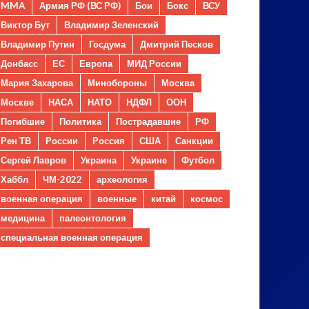
MMA
Армия РФ (ВС РФ)
Бои
Бокс
ВСУ
Виктор Бут
Владимир Зеленский
Владимир Путин
Госдума
Дмитрий Песков
Донбасс
ЕС
Европа
МИД России
Мария Захарова
Минобороны
Москва
Москве
НАСА
НАТО
НДФЛ
ООН
Погибшие
Политика
Пострадавшие
РФ
Рен ТВ
России
Россия
США
Санкции
Сергей Лавров
Украина
Украине
Футбол
Хаббл
ЧМ-2022
археология
военная операция
военные
китай
космос
медицина
палеонтология
специальная военная операция