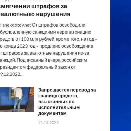
смягчении штрафов за
«валютные» нарушения
 anekdotov.net От штрафов освободили
бусловленную санкциями нерепатриацию
редств от 100 млн рублей, кроме того, на год –
о конца 2023 год – продлено освобождение
т штрафов за валютные нарушения из-за
анкций. Подписанный вчера российским
резидентом федеральный закон от
9.12.2022…
Запрещается перевод за
границу средств,
взысканных по
исполнительным
документам
21.12.2022