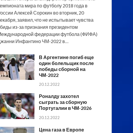
емпионата мира по футболу 2018 года в
оссии Алексей Сорокин во вторник, 20
екабря, заявил, что не испытывает чувства
биды из-за признания президентом
еждународной федерации футбола (ФИФА)
жанни Инфантино ЧМ-2022 в…
В Аргентине погиб еще
один болельщик после
победы сборной на
ЧМ-2022
20.12.2022
Роналду захотел
сыграть за сборную
Португалии в ЧМ-2026
20.12.2022
Цена газа в Европе