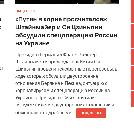
ОБЩЕСТВО
р
«Путин в корне просчитался»:
ю
Штайнмайер и Си Цзиньпин
обсудили спецоперацию России
на Украине
Президент Германии Франк-Вальтер
Штайнмайер и председатель Китая Си
ет
Цзиньпин провели телефонные переговоры, в
ходе которых обсудили двусторонние
отношения Берлина и Пекина, ситуацию с
коронавирусом и спецоперацию России на
,
Украине. «Президент Си и я почтили
пятидесятилетие двусторонних отношений и
обменялись подробными…
ПОДРОБНЕЕ