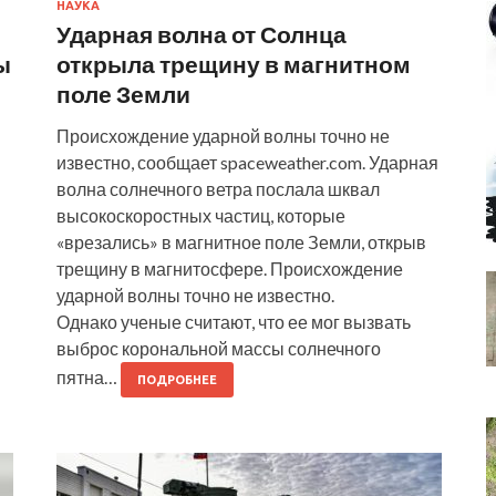
НАУКА
Ударная волна от Солнца
ы
открыла трещину в магнитном
поле Земли
Происхождение ударной волны точно не
известно, сообщает spaceweather.com. Ударная
волна солнечного ветра послала шквал
высокоскоростных частиц, которые
«врезались» в магнитное поле Земли, открыв
трещину в магнитосфере. Происхождение
ударной волны точно не известно.
Однако ученые считают, что ее мог вызвать
выброс корональной массы солнечного
пятна…
ПОДРОБНЕЕ