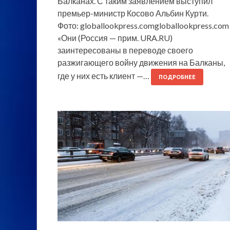
Балканах. С таким заявлением выступил
премьер-министр Косово Альбин Курти.
Фото: globallookpress.comgloballookpress.com
«Они (Россия — прим. URA.RU)
заинтересованы в переводе своего
разжигающего войну движения на Балканы,
где у них есть клиент —…
ПОДРОБНЕЕ