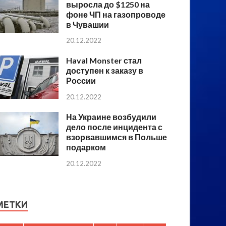
выросла до $1250 на
фоне ЧП на газопроводе
в Чувашии
20.12.2022
Haval Monster стал
доступен к заказу в
России
20.12.2022
На Украине возбудили
дело после инцидента с
взорвавшимся в Польше
подарком
20.12.2022
МЕТКИ